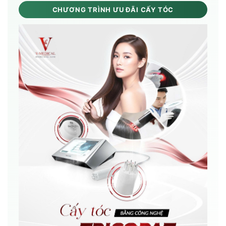
CHƯƠNG TRÌNH ƯU ĐÃI CẤY TÓC