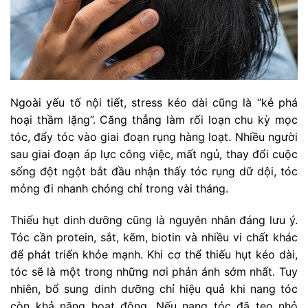
Ngoài yếu tố nội tiết, stress kéo dài cũng là “kẻ phá
hoại thầm lặng”. Căng thẳng làm rối loạn chu kỳ mọc
tóc, đẩy tóc vào giai đoạn rụng hàng loạt. Nhiều người
sau giai đoạn áp lực công việc, mất ngủ, thay đổi cuộc
sống đột ngột bắt đầu nhận thấy tóc rụng dữ dội, tóc
mỏng đi nhanh chóng chỉ trong vài tháng.
Thiếu hụt dinh dưỡng cũng là nguyên nhân đáng lưu ý.
Tóc cần protein, sắt, kẽm, biotin và nhiều vi chất khác
để phát triển khỏe mạnh. Khi cơ thể thiếu hụt kéo dài,
tóc sẽ là một trong những nơi phản ánh sớm nhất. Tuy
nhiên, bổ sung dinh dưỡng chỉ hiệu quả khi nang tóc
còn khả năng hoạt động. Nếu nang tóc đã teo nhỏ