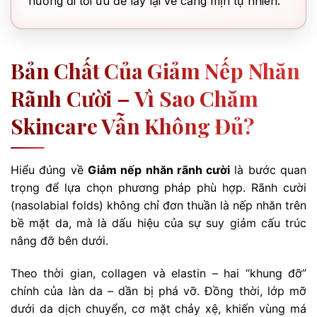
hướng đi tối ưu để lấy lại vẻ căng mịn tự nhiên.
Bản Chất Của Giảm Nếp Nhăn
Rãnh Cười – Vì Sao Chăm
Skincare Vẫn Không Đủ?
Hiểu đúng về
Giảm nếp nhăn rãnh cười
là bước quan
trọng để lựa chọn phương pháp phù hợp. Rãnh cười
(nasolabial folds) không chỉ đơn thuần là nếp nhăn trên
bề mặt da, mà là dấu hiệu của sự suy giảm cấu trúc
nâng đỡ bên dưới.
Theo thời gian, collagen và elastin – hai “khung đỡ”
chính của làn da – dần bị phá vỡ. Đồng thời, lớp mỡ
dưới da dịch chuyển, cơ mặt chảy xệ, khiến vùng má