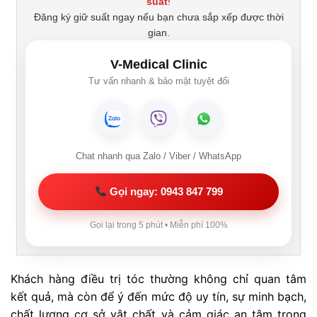
suất
!
Đăng ký giữ suất ngay nếu bạn chưa sắp xếp được thời
gian.
V-Medical Clinic
Tư vấn nhanh & bảo mật tuyệt đối
Chat nhanh qua Zalo / Viber / WhatsApp
Gọi ngay: 0943 847 799
Gọi lại trong 5 phút • Miễn phí 100%
Khách hàng điều trị tóc thường không chỉ quan tâm
kết quả, mà còn để ý đến mức độ uy tín, sự minh bạch,
chất lượng cơ sở vật chất và cảm giác an tâm trong