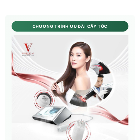
CHƯƠNG TRÌNH ƯU ĐÃI CẤY TÓC