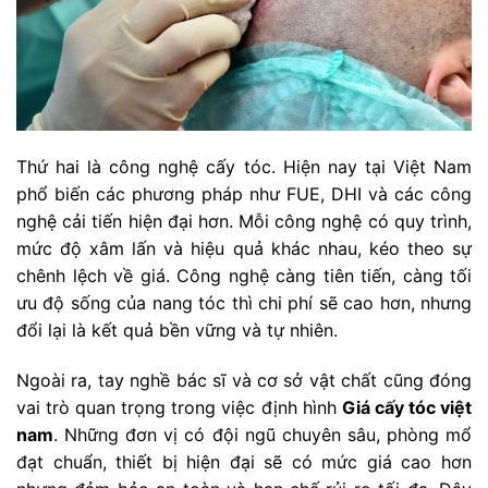
Thứ hai là công nghệ cấy tóc. Hiện nay tại Việt Nam
phổ biến các phương pháp như FUE, DHI và các công
nghệ cải tiến hiện đại hơn. Mỗi công nghệ có quy trình,
mức độ xâm lấn và hiệu quả khác nhau, kéo theo sự
chênh lệch về giá. Công nghệ càng tiên tiến, càng tối
ưu độ sống của nang tóc thì chi phí sẽ cao hơn, nhưng
đổi lại là kết quả bền vững và tự nhiên.
Ngoài ra, tay nghề bác sĩ và cơ sở vật chất cũng đóng
vai trò quan trọng trong việc định hình
Giá cấy tóc việt
nam
. Những đơn vị có đội ngũ chuyên sâu, phòng mổ
đạt chuẩn, thiết bị hiện đại sẽ có mức giá cao hơn