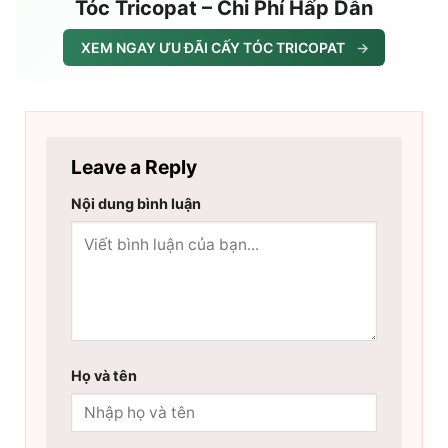
Tóc Tricopat – Chi Phí Hấp Dẫn
XEM NGAY ƯU ĐÃI CẤY TÓC TRICOPAT
→
Leave a Reply
Nội dung bình luận
Họ và tên