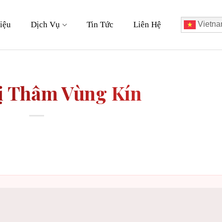
iệu
Dịch Vụ
Tin Tức
Liên Hệ
Vietna
ị Thâm Vùng Kín