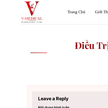
Skip
to
Trang Chủ
Giới Th
content
Điều Tr
Leave a Reply
Nội dung bình luận