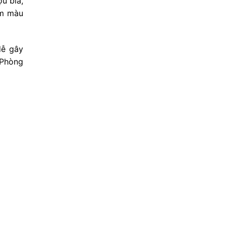
u bia,
ậm màu
dễ gây
 Phòng