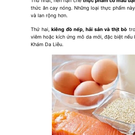
Thứ nhất, nên hạn chế
thực phẩm có màu đậm
thức ăn cay nóng. Những loại thực phẩm này
và lan rộng hơn.
Thứ hai,
kiêng đồ nếp, hải sản và thịt bò
tro
viêm hoặc kích ứng mô da mới, đặc biệt nếu b
Khám Da Liễu.