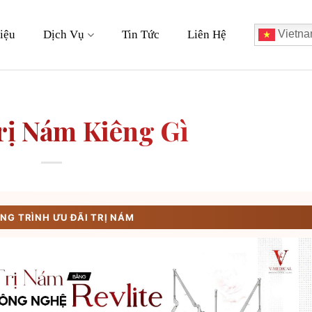
iệu
Dịch Vụ
Tin Tức
Liên Hệ
Vietna
rị Nám Kiêng Gì
G TRÌNH ƯU ĐÃI TRỊ NÁM