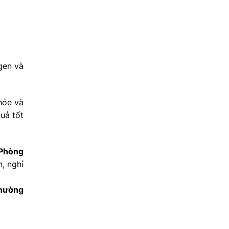
gen và
hỏe và
uả tốt
Phòng
, nghỉ
Phường