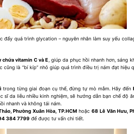
c đẩy quá trình glycation – nguyên nhân làm suy yếu colla
ây chứa vitamin C và E
, giúp da phục hồi nhanh hơn, sáng k
cũng là “bí kíp” nhỏ giúp quá trình điều trị nám đạt hiệu q
ì
trong từng giai đoạn cụ thể, đừng tự mò mẫm. Hãy đến
c sĩ da liễu nhiều kinh nghiệm, sẽ hướng dẫn bạn chế độ ăn
ồi nhanh và không tái nám.
Thảo, Phường Xuân Hòa, TP.HCM
hoặc
68 Lê Văn Hưu, 
094 384 7799
để được tư vấn chi tiết.