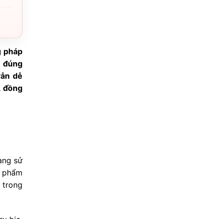
g pháp
n đúng
vẫn dễ
, đồng
ang sử
c phẩm
trong