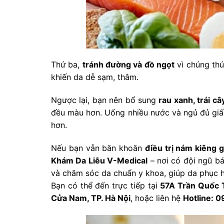
Thứ ba,
tránh đường và đồ ngọt
vì chúng thú
khiến da dễ sạm, thâm.
Ngược lại, bạn nên bổ sung
rau xanh, trái c
đều màu hơn. Uống nhiều nước và ngủ đủ giấc 
hơn.
Nếu bạn vẫn băn khoăn
điều trị nám kiêng g
Khám Da Liễu V-Medical
– nơi có đội ngũ bá
và chăm sóc da chuẩn y khoa, giúp da phục h
Bạn có thể đến trực tiếp tại
57A Trần Quốc 
Cửa Nam, TP. Hà Nội
, hoặc liên hệ
Hotline: 