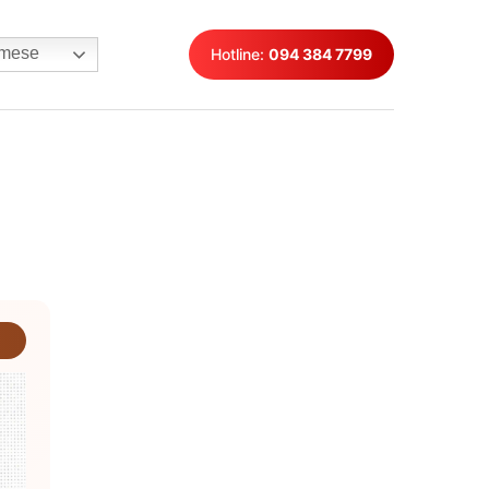
mese
Hotline:
094 384 7799