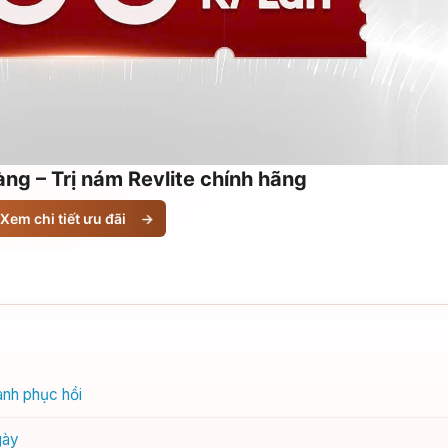
ng – Trị nám Revlite chính hãng
Xem chi tiết ưu đãi
→
anh phục hồi
gày