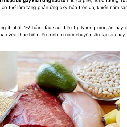
 hoặc dễ gây kích ứng sắc tố
như cà phê, nước tương, rượ
 có thể làm tăng phản ứng oxy hóa trên da, khiến nám s
ng ít nhất 1-2 tuần đầu sau điều trị. Những món ăn này 
ạn vừa thực hiện liệu trình trị nám chuyên sâu tại spa hay