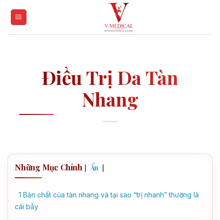
Skip
to
content
Điều Trị Da Tàn
Nhang
Những Mục Chính
[
]
Ẩn
1
Bản chất của tàn nhang và tại sao “trị nhanh” thường là
cái bẫy