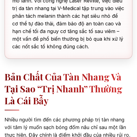
mô lành. Với công nghệ Laser Revlite, việc điều
trị da tàn nhang tại V-Medical tập trung vào việc
phân tách melanin thành các hạt siêu nhỏ để
cơ thể tự đào thải, đảm bảo độ an toàn cao và
hạn chế tối đa nguy cơ tăng sắc tố sau viêm –
một vấn đề phổ biến thường bị bỏ qua khi xử lý
các nốt sắc tố không đúng cách.
Bản Chất Của Tàn Nhang Và
Tại Sao “trị Nhanh” Thường
Là Cái Bẫy
Nhiều người tìm đến các phương pháp trị tàn nhang
với tâm lý muốn sạch bóng đốm nâu chỉ sau một lần
thực hiện. Đây chính là điểm khởi đầu của nhiều rủi ro.