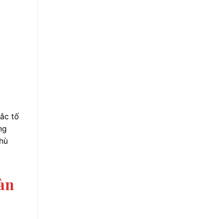
sắc tố
ng
hù
àn