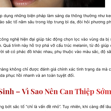
p dụng những biện pháp làm sáng da thông thường như k
bào sắc tố nằm sâu trong lớp trung bì da, đòi hỏi phương p
công nghệ hiện đại giúp tác động chọn lọc vào vùng da bị 
Quá trình này hỗ trợ phá vỡ cấu trúc melanin, từ đó giúp 
gười sẽ có phác đồ khác nhau, phụ thuộc vào màu sắc, độ s
 hàng không chỉ được đánh giá chính xác tình trạng da mà 
 da phục hồi nhanh và an toàn tuyệt đối.
 Sinh – Vì Sao Nên Can Thiệp Sớ
g bớt sắc tố “chỉ là vấn đề nhỏ”. Tuy nhiên, khi càng để lâu