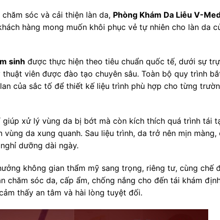
 chăm sóc và cải thiện làn da,
Phòng Khám Da Liễu V-Med
 khách hàng mong muốn khôi phục vẻ tự nhiên cho làn da c
ẩm sinh
được thực hiện theo tiêu chuẩn quốc tế, dưới sự trự
ỹ thuật viên được đào tạo chuyên sâu. Toàn bộ quy trình bắ
an của sắc tố để thiết kế liệu trình phù hợp cho từng trườ
iúp xử lý vùng da bị bớt mà còn kích thích quá trình tái t
n vùng da xung quanh. Sau liệu trình, da trở nên mịn màng,
nghỉ dưỡng dài ngày.
hưởng không gian thẩm mỹ sang trọng, riêng tư, cùng chế 
dẫn chăm sóc da, cấp ẩm, chống nắng cho đến tái khám định
ảm thấy an tâm và hài lòng tuyệt đối.