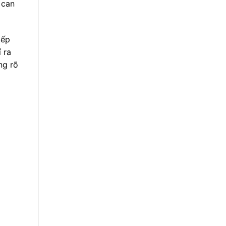
 can
iếp
 ra
ng rõ