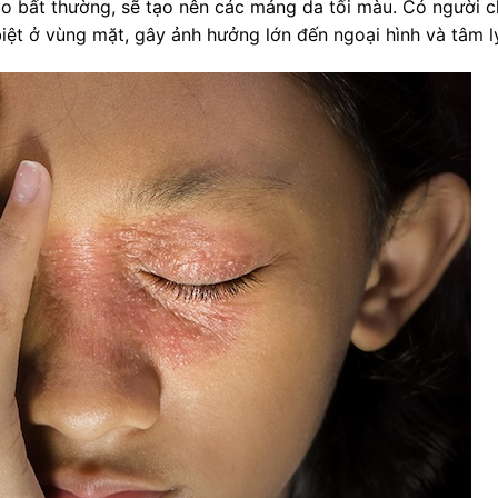
o bất thường, sẽ tạo nên các mảng da tối màu. Có người ch
iệt ở vùng mặt, gây ảnh hưởng lớn đến ngoại hình và tâm l