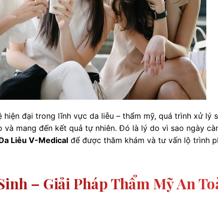
hiện đại trong lĩnh vực da liễu – thẩm mỹ, quá trình xử lý 
ẹo và mang đến kết quả tự nhiên. Đó là lý do vì sao ngày cà
a Liễu V-Medical
để được thăm khám và tư vấn lộ trình p
 Sinh – Giải Pháp Thẩm Mỹ An To