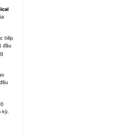
ical
ủa
c tiếp
t đầu
ng
ạo
 đều
độ
 kỳ.