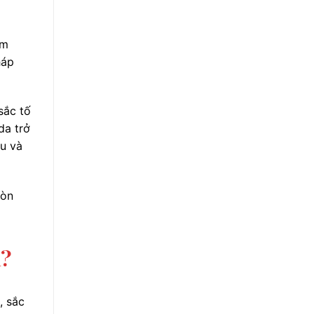
em
háp
sắc tố
da trở
âu và
còn
m?
, sắc