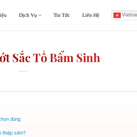
iệu
Dịch Vụ
Tin Tức
Liên Hệ
Vietna
Bớt Sắc Tố Bẩm Sinh
 chọn đúng
an thiệp sớm?