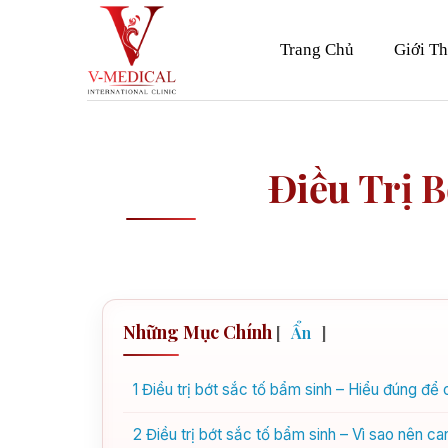
Skip
to
Trang Chủ
Giới Th
content
Điều Trị 
Những Mục Chính
[
Ẩn
]
1
Điều trị bớt sắc tố bẩm sinh – Hiểu đúng để
2
Điều trị bớt sắc tố bẩm sinh – Vì sao nên c