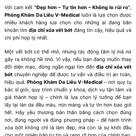
Với cam kết
“Đẹp hơn – Tự tin hơn – Không lo rủi ro”
,
Phòng Khám Da Liễu V-Medical
luôn là lựa chọn được
nhiều khách hàng lựa chọn cho những ai đang băn
khoăn tìm
địa chỉ xóa vết bớt
đáng tin cậy, hiệu quả và
chi phí hợp lý nhất.
Một vết bớt có thể nhỏ, nhưng tác động tâm lý mà nó
gây ra không hề nhỏ. Vì vậy, nếu bạn đang muốn thay
đổi diện mạo, đừng ngần ngại tìm đến
địa chỉ xóa vết
bớt
chuyên nghiệp để được tư vấn và điều trị an toàn,
hiệu quả.
Phòng Khám Da Liễu V-Medical
– nơi quy tụ
bác sĩ giỏi, quy trình chuẩn y khoa, dịch vụ tận tâm và
giá thành hợp lý – chính là lựa chọn lý tưởng để bạn
lấy lại làn da đều màu, mịn màng và tự tin hơn bao giờ
hết. Hãy yêu thương bản thân bằng cách chọn đúng
nơi, đúng người và đúng phương pháp – để hành trình
xóa bớt không chỉ là làm đẹp, mà còn là sự khởi đầu
cho một phiên bản tự tin và rạng rỡ hơn của chính bạn.