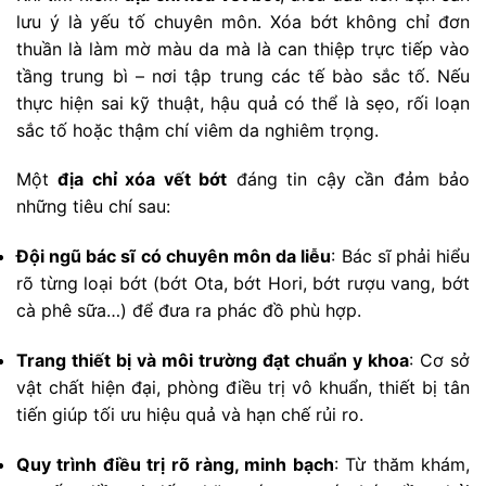
lưu ý là yếu tố chuyên môn. Xóa bớt không chỉ đơn
thuần là làm mờ màu da mà là can thiệp trực tiếp vào
tầng trung bì – nơi tập trung các tế bào sắc tố. Nếu
thực hiện sai kỹ thuật, hậu quả có thể là sẹo, rối loạn
sắc tố hoặc thậm chí viêm da nghiêm trọng.
Một
địa chỉ xóa vết bớt
đáng tin cậy cần đảm bảo
những tiêu chí sau:
Đội ngũ bác sĩ có chuyên môn da liễu
: Bác sĩ phải hiểu
rõ từng loại bớt (bớt Ota, bớt Hori, bớt rượu vang, bớt
cà phê sữa…) để đưa ra phác đồ phù hợp.
Trang thiết bị và môi trường đạt chuẩn y khoa
: Cơ sở
vật chất hiện đại, phòng điều trị vô khuẩn, thiết bị tân
tiến giúp tối ưu hiệu quả và hạn chế rủi ro.
Quy trình điều trị rõ ràng, minh bạch
: Từ thăm khám,