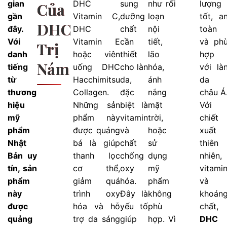
gian
DHC
sung
như rối
lượng
Của
gần
Vitamin C,
dưỡng
loạn
tốt, a
DHC
đây.
DHC
chất
nội
toàn
Với
Vitamin E
cần
tiết,
và ph
Trị
danh
hoặc viên
thiết
lão
hợp
Nám
tiếng
uống DHC
cho làn
hóa,
với là
từ
Hacchimitsu
da,
ánh
da
thương
Collagen.
đặc
nắng
châu Á
hiệu
Những sản
biệt là
mặt
Với
mỹ
phẩm này
vitamin
trời,
chiết
phẩm
được quảng
và
hoặc
xuất
Nhật
bá là giúp
chất
sử
thiên
Bản uy
thanh lọc
chống
dụng
nhiên,
tín, sản
cơ thể,
oxy
mỹ
vitami
phẩm
giảm quá
hóa.
phẩm
và
này
trình oxy
Đây là
không
khoán
được
hóa và hỗ
yếu tố
phù
chất,
quảng
trợ da sáng
giúp
hợp. Vì
DHC