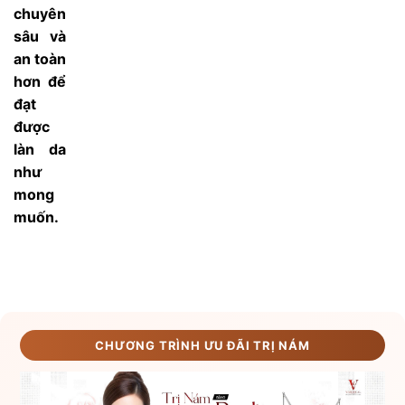
chuyên
sâu và
an toàn
hơn để
đạt
được
làn da
như
mong
muốn.
CHƯƠNG TRÌNH ƯU ĐÃI TRỊ NÁM