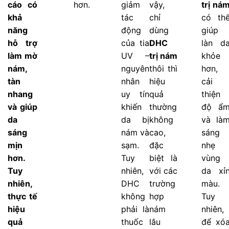
cáo có
hơn.
giảm
vậy,
trị ná
khả
tác
chỉ
có th
năng
động
dùng
giúp
hỗ trợ
của tia
DHC
làn d
làm mờ
UV –
trị nám
khỏe
nám,
nguyên
thôi thì
hơn,
tàn
nhân
hiệu
cải
nhang
uy tín
quả
thiện
và giúp
khiến
thường
độ ẩ
da
da bị
không
và là
sáng
nám và
cao,
sáng
mịn
sạm.
đặc
nhẹ
hơn.
Tuy
biệt là
vùng
Tuy
nhiên,
với các
da xỉ
nhiên,
DHC
trường
màu.
thực tế
không
hợp
Tuy
hiệu
phải là
nám
nhiên,
quả
thuốc
lâu
để xó