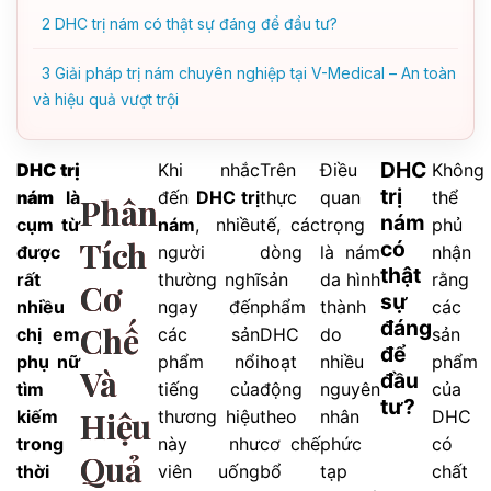
2
DHC trị nám có thật sự đáng để đầu tư?
3
Giải pháp trị nám chuyên nghiệp tại V-Medical – An toàn
và hiệu quả vượt trội
DHC
DHC trị
Khi nhắc
Trên
Điều
Không
trị
nám
là
đến
DHC trị
thực
quan
thể
Phân
nám
cụm từ
nám
, nhiều
tế, các
trọng
phủ
Tích
có
được
người
dòng
là nám
nhận
thật
rất
thường nghĩ
sản
da hình
rằng
Cơ
sự
nhiều
ngay đến
phẩm
thành
các
đáng
Chế
chị em
các sản
DHC
do
sản
để
phụ nữ
phẩm nổi
hoạt
nhiều
phẩm
Và
đầu
tìm
tiếng của
động
nguyên
của
tư?
Hiệu
kiếm
thương hiệu
theo
nhân
DHC
trong
này như
cơ chế
phức
có
Quả
thời
viên uống
bổ
tạp
chất