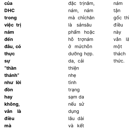
của
đặc trị
năm,
nám
DHC
nám,
nám
tận
trong
mà chỉ
chân
gốc th
việc trị
là sản
sâu
điều
nám
phẩm
hoặc
này
đến
hỗ trợ
nám
vẫn l
đâu, có
ở mức
hỗn
một
thực
dưỡng
hợp.
thách
sự
da, cải
thức.
“thần
thiện
thánh”
nhẹ
như lời
tình
đồn
trạng
hay
sạm da
không,
nếu sử
vẫn là
dụng
điều
lâu dài
mà
và kết