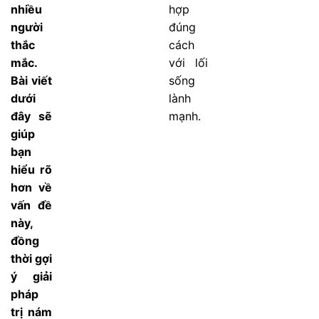
nhiều
hợp
người
đúng
thắc
cách
mắc.
với lối
Bài viết
sống
dưới
lành
đây sẽ
mạnh.
giúp
bạn
hiểu rõ
hơn về
vấn đề
này,
đồng
thời gợi
ý giải
pháp
trị nám