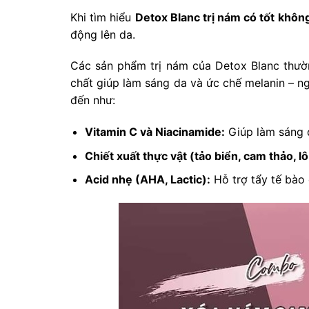
Khi tìm hiểu
Detox Blanc trị nám có tốt khôn
động lên da.
Các sản phẩm trị nám của Detox Blanc thườn
chất giúp làm sáng da và ức chế melanin – n
đến như:
Vitamin C và Niacinamide:
Giúp làm sáng d
Chiết xuất thực vật (tảo biển, cam thảo, lô
Acid nhẹ (AHA, Lactic):
Hỗ trợ tẩy tế bào 