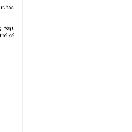
ức tác
g hoạt
thể kể