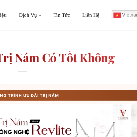
iệu
Dịch Vụ
Tin Tức
Liên Hệ
Vietna
Trị Nám Có Tốt Không
G TRÌNH ƯU ĐÃI TRỊ NÁM