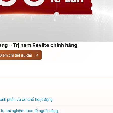
ng – Trị nám Revlite chính hãng
Xem chi tiết ưu đãi
→
thành phần và cơ chế hoạt động
 từ trải nghiệm thực tế người dùng