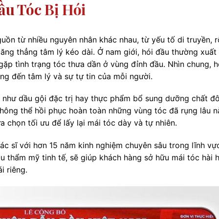
u Tóc Bị Hói
uồn từ nhiều nguyên nhân khác nhau, từ yếu tố di truyền, r
căng thẳng tâm lý kéo dài. Ở nam giới, hói đầu thường xuất
gặp tình trạng tóc thưa dần ở vùng đỉnh đầu. Nhìn chung, h
g đến tâm lý và sự tự tin của mỗi người.
như dầu gội đặc trị hay thực phẩm bổ sung dưỡng chất đô
 không thể hồi phục hoàn toàn những vùng tóc đã rụng lâu n
ựa chọn tối ưu để lấy lại mái tóc dày và tự nhiên.
ác sĩ với hơn 15 năm kinh nghiệm chuyên sâu trong lĩnh vự
u thẩm mỹ tinh tế, sẽ giúp khách hàng sở hữu mái tóc hài 
i riêng.