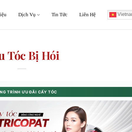
iệu
Dịch Vụ
Tin Tức
Liên Hệ
Vietna
u Tóc Bị Hói
G TRÌNH ƯU ĐÃI CẤY TÓC