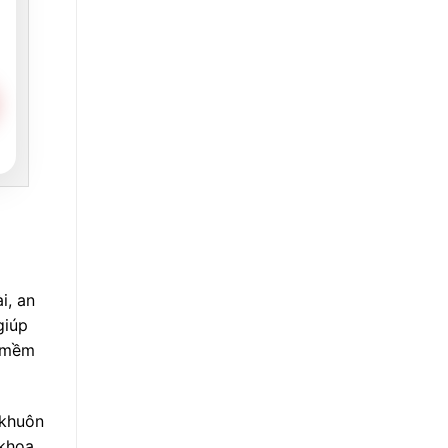
i, an
giúp
c mềm
 khuôn
khoa,