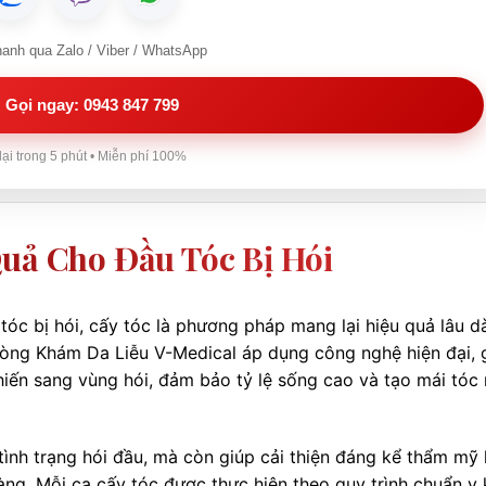
hanh qua Zalo / Viber / WhatsApp
Gọi ngay: 0943 847 799
lại trong 5 phút • Miễn phí 100%
Quả Cho Đầu Tóc Bị Hói
óc bị hói, cấy tóc là phương pháp mang lại hiệu quả lâu dà
Phòng Khám Da Liễu V-Medical áp dụng công nghệ hiện đại, 
hiến sang vùng hói, đảm bảo tỷ lệ sống cao và tạo mái tó
ình trạng hói đầu, mà còn giúp cải thiện đáng kể thẩm mỹ
hàng. Mỗi ca cấy tóc được thực hiện theo quy trình chuẩn y 