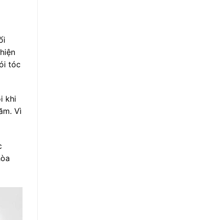
ối
 hiện
ói tóc
i khi
ăm. Vì
c
hòa