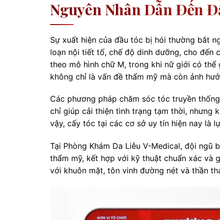
Nguyên Nhân Dẫn Đến Đầ
Sự xuất hiện của đầu tóc bị hói thường bắt ng
loạn nội tiết tố, chế độ dinh dưỡng, cho đến 
theo mô hình chữ M, trong khi nữ giới có thể 
không chỉ là vấn đề thẩm mỹ mà còn ảnh hưởn
Các phương pháp chăm sóc tóc truyền thống 
chỉ giúp cải thiện tình trạng tạm thời, nhưng
vậy, cấy tóc tại các cơ sở uy tín hiện nay là l
Tại Phòng Khám Da Liễu V-Medical, đội ngũ b
thẩm mỹ, kết hợp với kỹ thuật chuẩn xác và g
với khuôn mặt, tôn vinh đường nét và thần thá