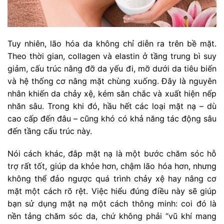
Tuy nhiên, lão hóa da không chỉ diễn ra trên bề mặt.
Theo thời gian, collagen và elastin ở tầng trung bì suy
giảm, cấu trúc nâng đỡ da yếu đi, mỡ dưới da tiêu biến
và hệ thống cơ nâng mặt chùng xuống. Đây là nguyên
nhân khiến da chảy xệ, kém săn chắc và xuất hiện nếp
nhăn sâu. Trong khi đó, hầu hết các loại mặt nạ – dù
cao cấp đến đâu – cũng khó có khả năng tác động sâu
đến tầng cấu trúc này.
Nói cách khác, đắp mặt nạ là một bước chăm sóc hỗ
trợ rất tốt, giúp da khỏe hơn, chậm lão hóa hơn, nhưng
không thể đảo ngược quá trình chảy xệ hay nâng cơ
mặt một cách rõ rệt. Việc hiểu đúng điều này sẽ giúp
bạn sử dụng mặt nạ một cách thông minh: coi đó là
nền tảng chăm sóc da, chứ không phải “vũ khí mang