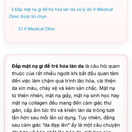
3
Đắp mặt nạ gì để trẻ hóa làn da và lý do V-Medical
Clinic được tin chọn
3.1
V-Medical Clinic
Đắp mặt nạ gì để trẻ hóa làn da
là câu hỏi quen
thuộc của rất nhiều người khi bắt đầu quan tâm
đến việc làm chậm quá trình lão hóa, cải thiện
da xỉn màu, chảy xệ và kém săn chắc. Mặt nạ
từ thiên nhiên, mặt nạ giấy, mặt nạ sinh học hay
mặt nạ collagen đều mang đến cảm giác thư
giãn, cấp ẩm tức thì và khiến làn da trông tươi
tắn hơn sau mỗi lần sử dụng. Tuy nhiên, đằng
sau cảm giác “da đẹp lên” ấy là một câu chuyện