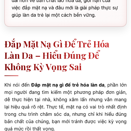
dài hơn về bản chất lão hóa da, giới hạn của
việc đắp mặt nạ và đâu mới là giải pháp thực sự
giúp làn da trẻ lại một cách bền vững.
Đắp Mặt Nạ Gì Để Trẻ Hóa
Làn Da – Hiểu Đúng Để
Không Kỳ Vọng Sai
Khi nói đến
Đắp mặt nạ gì để trẻ hóa làn da
, phần lớn
mọi người đang tìm kiếm một phương pháp đơn giản,
dễ thực hiện tại nhà, không xâm lấn nhưng vẫn mang
lại hiệu quả rõ rệt. Thực tế, mặt nạ có vai trò nhất định
trong chu trình chăm sóc da, nhưng chỉ khi hiểu đúng
bản chất của chúng, bạn mới tránh được việc kỳ vọng
quá mức rồi thất vọng.