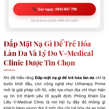
Gọi ngay: 0943 847 799
Gọi lại trong 5 phút • Miễn phí 100%
Đắp Mặt Nạ Gì Để Trẻ Hóa
Làn Da Và Lý Do V-Medical
Clinic Được Tin Chọn
Khi đã hiểu rằng
Đắp mặt nạ gì để trẻ hóa làn da
chỉ là
bước khởi đầu, còn công nghệ như Ultherapy Prime
mới là giải pháp cốt lõi, việc lựa chọn địa chỉ thực hiện
uy tín trở thành yếu tố quyết định. Phòng Khám Da
Liễu V-Medical Clinic là nơi hội tụ đầy đủ những gì
khách hàng mong đợi ở một địa chỉ trẻ hóa da an toàn