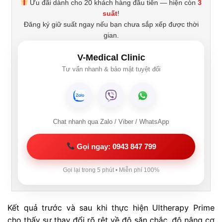
Ưu đãi dành cho 20 khách hàng đầu tiên — hiện còn
3
suất
!
Đăng ký giữ suất ngay nếu bạn chưa sắp xếp được thời
gian.
V-Medical Clinic
Tư vấn nhanh & bảo mật tuyệt đối
Chat nhanh qua Zalo / Viber / WhatsApp
Gọi ngay: 0943 847 799
Gọi lại trong 5 phút • Miễn phí 100%
Kết quả trước và sau khi thực hiện Ultherapy Prime
cho thấy sự thay đổi rõ rệt về độ săn chắc, độ nâng cơ