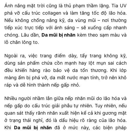
Ánh nắng mặt trời cũng là thủ phạm thầm lặng. Tia UV
phá vỡ cấu trúc collagen và làm tăng tốc độ lão hóa.
Nếu không chống nắng kỹ, da vùng mũi – nơi thường
tiếp xúc trực tiếp với ánh sáng – sẽ xuống cấp nhanh
chóng. Lâu dần,
Da mũi bị nhăn
kèm theo sạm màu và
lỗ chân lông to.
Ngoài ra, việc trang điểm dày, tẩy trang không kỹ,
dùng sản phẩm chứa cồn mạnh hay lột mụn sai cách
đều khiến hàng rào bảo vệ da tổn thương. Khi lớp
màng ẩm bị phá vỡ, da mất nước mạn tính, trở nên khô
ráp và dễ hình thành nếp gấp nhỏ.
Nhiều người nhầm lẫn giữa nếp nhăn mũi do lão hóa và
nếp gấp do cấu trúc giải phẫu tự nhiên. Tuy nhiên, nếu
quan sát thấy rãnh nhăn xuất hiện kể cả khi gương mặt
ở trạng thái nghỉ, đó là dấu hiệu rõ ràng của lão hóa.
Khi
Da mũi bị nhăn
đã ở mức này, các biện pháp