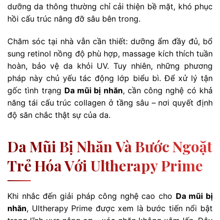
dưỡng da thông thường chỉ cải thiện bề mặt, khó phục
hồi cấu trúc nâng đỡ sâu bên trong.
Chăm sóc tại nhà vẫn cần thiết: dưỡng ẩm đầy đủ, bổ
sung retinol nồng độ phù hợp, massage kích thích tuần
hoàn, bảo vệ da khỏi UV. Tuy nhiên, những phương
pháp này chủ yếu tác động lớp biểu bì. Để xử lý tận
gốc tình trạng
Da mũi bị nhăn
, cần công nghệ có khả
năng tái cấu trúc collagen ở tầng sâu – nơi quyết định
độ săn chắc thật sự của da.
Da Mũi Bị Nhăn Và Bước Ngoặt
Trẻ Hóa Với Ultherapy Prime
Khi nhắc đến giải pháp công nghệ cao cho
Da mũi bị
nhăn
, Ultherapy Prime được xem là bước tiến nổi bật