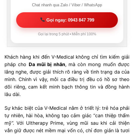
Chat nhanh qua Zalo / Viber / WhatsApp
Gọi ngay: 0943 847 799
Gọi lại trong 5 phút • Miễn phí 100%
Khách hàng khi đến V-Medical không chỉ tìm kiếm giải
pháp cho
Da mũi bị nhăn
, mà còn mong muốn được
lắng nghe, được giải thích rõ ràng về tình trạng da của
mình. Chính vì vậy, mỗi ca điều trị đều có hồ sơ theo
dõi riêng, cam kết minh bạch thông tin và đồng hành
lâu dài.
Sự khác biệt của V-Medical nằm ở triết lý: trẻ hóa phải
tự nhiên, hài hòa, không tạo cảm giác “can thiệp thẩm
mỹ”. Với Ultherapy Prime, vùng mũi sau khi cải thiện
vẫn giữ được nét mềm mại vốn có, chỉ đơn giản là tươi