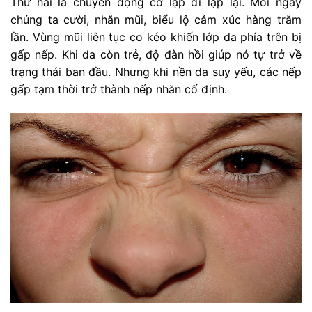
Thứ hai là chuyển động cơ lặp đi lặp lại. Mỗi ngày
chúng ta cười, nhăn mũi, biểu lộ cảm xúc hàng trăm
lần. Vùng mũi liên tục co kéo khiến lớp da phía trên bị
gấp nếp. Khi da còn trẻ, độ đàn hồi giúp nó tự trở về
trạng thái ban đầu. Nhưng khi nền da suy yếu, các nếp
gấp tạm thời trở thành nếp nhăn cố định.