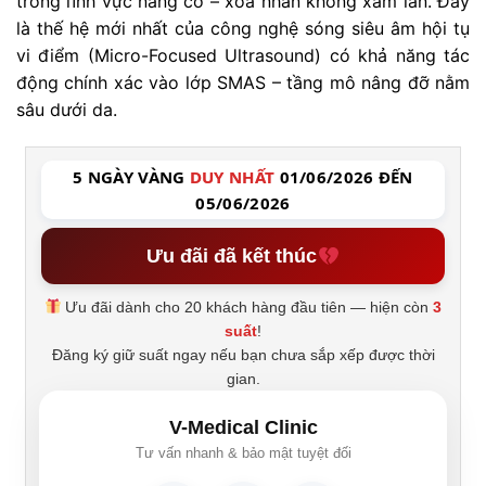
trong lĩnh vực nâng cơ – xóa nhăn không xâm lấn. Đây
là thế hệ mới nhất của công nghệ sóng siêu âm hội tụ
vi điểm (Micro-Focused Ultrasound) có khả năng tác
động chính xác vào lớp SMAS – tầng mô nâng đỡ nằm
sâu dưới da.
5 NGÀY VÀNG
DUY NHẤT
01/06/2026 ĐẾN
05/06/2026
Ưu đãi đã kết thúc
Ưu đãi dành cho 20 khách hàng đầu tiên — hiện còn
3
suất
!
Đăng ký giữ suất ngay nếu bạn chưa sắp xếp được thời
gian.
V-Medical Clinic
Tư vấn nhanh & bảo mật tuyệt đối