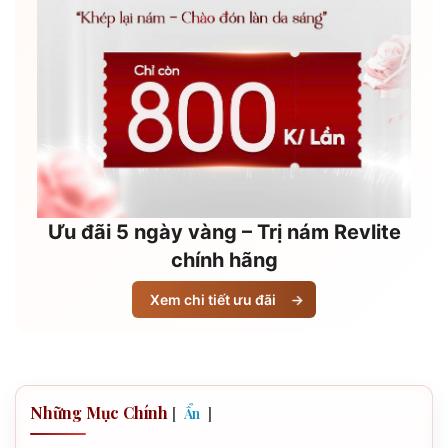
Ưu đãi 5 ngày vàng – Trị nám Revlite
chính hãng
Xem chi tiết ưu đãi
→
Những Mục Chính
[
]
Ẩn