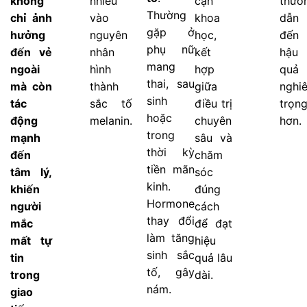
không
nhiều
cận
thườ
Thường
chỉ ảnh
vào
khoa
dẫn
gặp ở
hưởng
nguyên
học,
đến
phụ nữ
đến vẻ
nhân
kết
hậu
mang
ngoài
hình
hợp
quả
thai, sau
mà còn
thành
giữa
nghi
sinh
tác
sắc tố
điều trị
trọn
hoặc
động
melanin.
chuyên
hơn.
trong
mạnh
sâu và
thời kỳ
đến
chăm
tiền mãn
tâm lý,
sóc
kinh.
khiến
đúng
Hormone
người
cách
thay đổi
mắc
để đạt
làm tăng
mất tự
hiệu
sinh sắc
tin
quả lâu
tố, gây
trong
dài.
nám.
giao