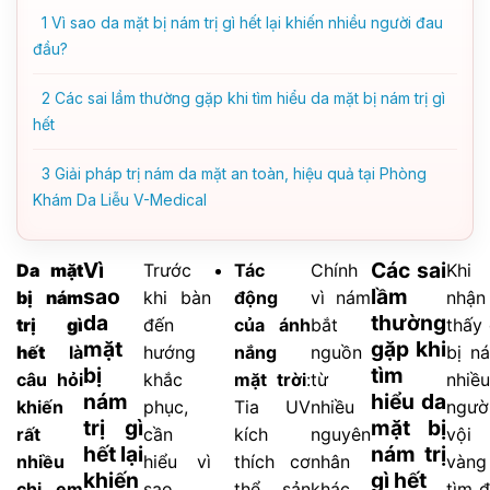
1
Vì sao da mặt bị nám trị gì hết lại khiến nhiều người đau
đầu?
2
Các sai lầm thường gặp khi tìm hiểu da mặt bị nám trị gì
hết
3
Giải pháp trị nám da mặt an toàn, hiệu quả tại Phòng
Khám Da Liễu V-Medical
Vì
Các sai
Da mặt
Trước
Tác
Chính
Khi
sao
lầm
bị nám
khi bàn
động
vì nám
nhận
da
thường
trị gì
đến
của ánh
bắt
thấy
mặt
gặp khi
hết
là
hướng
nắng
nguồn
bị n
bị
tìm
câu hỏi
khắc
mặt trời
:
từ
nhiều
nám
hiểu da
khiến
phục,
Tia UV
nhiều
ngườ
trị gì
mặt bị
rất
cần
kích
nguyên
vội
hết lại
nám trị
nhiều
hiểu vì
thích cơ
nhân
vàng
khiến
gì hết
chị em
sao
thể sản
khác
tìm 