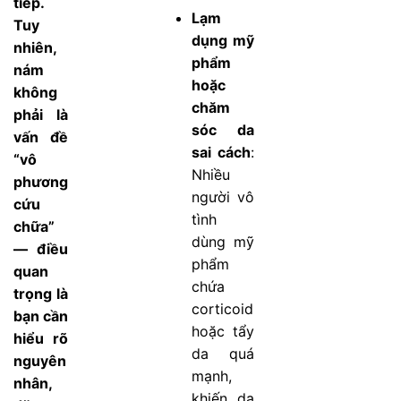
tiếp.
Lạm
Tuy
dụng mỹ
nhiên,
phẩm
nám
hoặc
không
chăm
phải là
sóc da
vấn đề
sai cách
:
“vô
Nhiều
phương
người vô
cứu
tình
chữa”
dùng mỹ
— điều
phẩm
quan
chứa
trọng là
corticoid
bạn cần
hoặc tẩy
hiểu rõ
da quá
nguyên
mạnh,
nhân,
khiến da