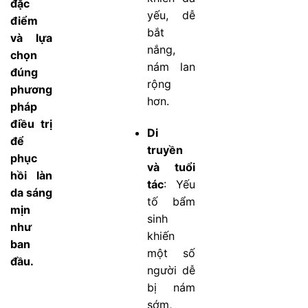
đặc
yếu, dễ
điểm
bắt
và lựa
nắng,
chọn
nám lan
đúng
rộng
phương
hơn.
pháp
điều trị
Di
để
truyền
phục
và tuổi
hồi làn
tác
: Yếu
da sáng
tố bẩm
mịn
sinh
như
khiến
ban
một số
đầu.
người dễ
bị nám
sớm,