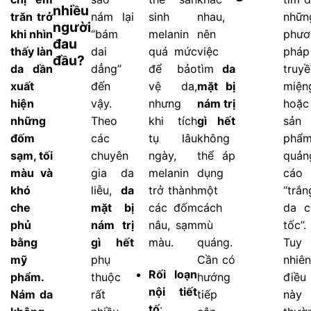
nhiều
trăn trở
nám lại
sinh
nhau,
nhữn
người
khi nhìn
“bám
melanin
nên
phươ
đau
thấy làn
dai
quá mức
việc
pháp
đầu?
da dần
dẳng”
để bảo
tìm
da
truyề
xuất
đến
vệ da,
mặt bị
miện
hiện
vậy.
nhưng
nám trị
hoặc
những
Theo
khi tích
gì hết
sản
đốm
các
tụ lâu
không
phẩ
sạm, tối
chuyên
ngày,
thể áp
quản
màu và
gia da
melanin
dụng
cáo
khó
liễu,
da
trở thành
một
“trắn
che
mặt bị
các đốm
cách
da c
phủ
nám trị
nâu, sạm
mù
tốc”.
bằng
gì hết
màu.
quáng.
Tuy
mỹ
phụ
Cần có
nhiên
Rối loạn
phẩm.
thuộc
hướng
điều
nội tiết
Nám da
rất
tiếp
này
tố
: