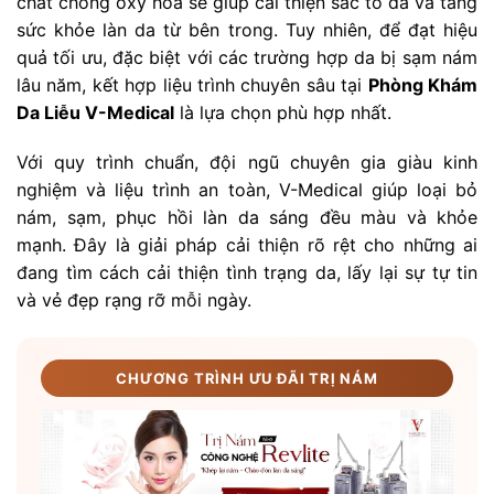
chất chống oxy hóa sẽ giúp cải thiện sắc tố da và tăng
sức khỏe làn da từ bên trong. Tuy nhiên, để đạt hiệu
quả tối ưu, đặc biệt với các trường hợp da bị sạm nám
lâu năm, kết hợp liệu trình chuyên sâu tại
Phòng Khám
Da Liễu V-Medical
là lựa chọn phù hợp nhất.
Với quy trình chuẩn, đội ngũ chuyên gia giàu kinh
nghiệm và liệu trình an toàn, V-Medical giúp loại bỏ
nám, sạm, phục hồi làn da sáng đều màu và khỏe
mạnh. Đây là giải pháp cải thiện rõ rệt cho những ai
đang tìm cách cải thiện tình trạng da, lấy lại sự tự tin
và vẻ đẹp rạng rỡ mỗi ngày.
CHƯƠNG TRÌNH ƯU ĐÃI TRỊ NÁM