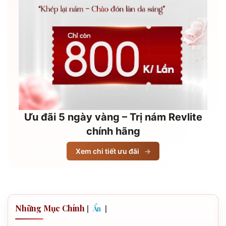
Ưu đãi 5 ngày vàng – Trị nám Revlite
chính hãng
Xem chi tiết ưu đãi
→
Những Mục Chính
[
]
Ẩn