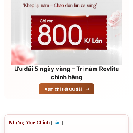
Ưu đãi 5 ngày vàng – Trị nám Revlite
chính hãng
Xem chi tiết ưu đãi
→
Những Mục Chính
[
]
Ẩn