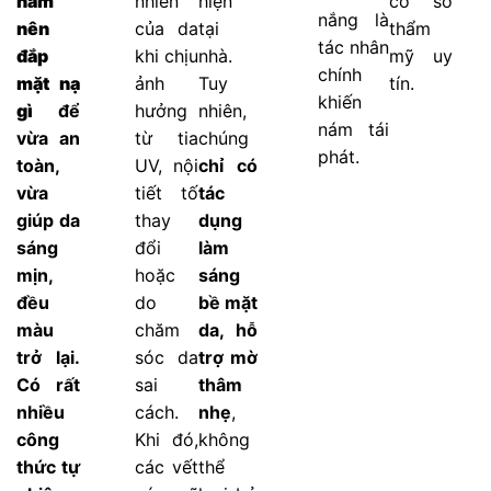
nám
nhiên
hiện
cơ sở
nắng là
nên
của da
tại
thẩm
tác nhân
đắp
khi chịu
nhà.
mỹ uy
chính
mặt nạ
ảnh
Tuy
tín.
khiến
gì
để
hưởng
nhiên,
nám tái
vừa an
từ tia
chúng
phát.
toàn,
UV, nội
chỉ có
vừa
tiết tố
tác
giúp da
thay
dụng
sáng
đổi
làm
mịn,
hoặc
sáng
đều
do
bề mặt
màu
chăm
da, hỗ
trở lại.
sóc da
trợ mờ
Có rất
sai
thâm
nhiều
cách.
nhẹ
,
công
Khi đó,
không
thức tự
các vết
thể