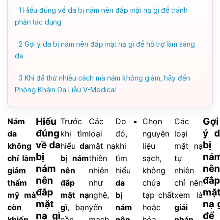
1
Hiểu đúng về da bị nám nên đắp mặt nạ gì để tránh
phản tác dụng
2
Gợi ý da bị nám nên đắp mặt nạ gì để hỗ trợ làm sáng
da
3
Khi đã thử nhiều cách mà nám không giảm, hãy đến
Phòng Khám Da Liễu V-Medical
Hiểu
Gợi
Nám
Trước
Các
Do
Chọn
Các
đúng
ý d
da
khi tìm
loại
đó,
nguyên
loại
về da
bị
không
hiểu
da
mặt nạ
khi
liệu
mặt nạ
bị
ná
chỉ làm
bị nám
thiên
tìm
sạch,
tự
nám
nên
giảm
nên
nhiên
hiểu
không
nhiên
nên
đắp
thẩm
đắp
như
da
chứa
chỉ nên
đắp
mặ
mỹ mà
mặt nạ
nghệ,
bị
tạp chất
xem là
mặt
nạ 
còn
gì
, bạn
yến
nám
hoặc
giải
nạ gì
để
khiến
cần
mạch,
nên
hóa
pháp