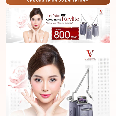
CHƯƠNG TRÌNH ƯU ĐÃI TRỊ NÁM