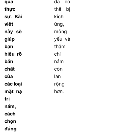
quả
da có
thực
thể bị
sự. Bài
kích
viết
ứng,
này sẽ
mỏng
giúp
yếu và
bạn
thậm
hiểu rõ
chí
bản
nám
chất
còn
của
lan
các loại
rộng
mặt nạ
hơn.
trị
nám,
cách
chọn
đúng