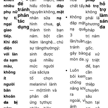
để
hỗ
nhiều
hiểu rõ
trầu
đắp
chất tẩy.
hỗ trợ
,
tránh
trợ
phụ nữ
nguyên
không,
mặt
không
phản
làm
Không
tự ti,
nhân
sữa
nạ
phải là
tác
sán
đắp mặt
ngại
hình
chua,
gì
,
phương
dụng
da
nạ quá
giao
thành
tinh
bạn
pháp
3
tiếp.
nám.
bột
cần
trị nám
lần/tuần,
Khi đối
Nám là
nghệ…
chú
tận
tránh
diện
sự tăng
thường
ý:
gốc.
gây bào
với làn
sinh
được
Để xử
mòn da.
da sạm
quá
nhiều
lý triệt
màu,
mức
người
để, bạn
Luôn
không
của sắc
lựa
cần
bôi kem
ít
tố
chọn
can
chống
người
melanin
vì lành
thiệp
nắng khi
băn
— một
tính và
chuyên
ra
khoăn
phản
dễ
sâu
ngoài, vì
da bị
ứng tự
thực
hơn tại
ánh