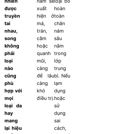
nhiên
nám sẽ
loại bỏ
được
xuất
hoàn
truyền
hiện ở
toàn
tai
má,
chân
nhau,
trán,
nám
song
cằm
sâu
không
hoặc
nằm
phải
quanh
trong
loại
mũi,
lớp
nào
càng
trung
cũng
để lâu
bì. Nếu
phù
càng
lạm
hợp với
khó
dụng
mọi
điều trị.
hoặc
loại da
sử
hay
dụng
mang
sai
lại hiệu
cách,