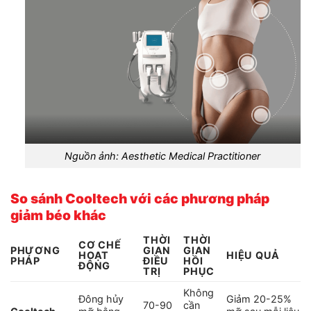
Nguồn ảnh: Aesthetic Medical Practitioner
So sánh Cooltech với các phương pháp
giảm béo khác
THỜI
THỜI
CƠ CHẾ
PHƯƠNG
GIAN
GIAN
HOẠT
HIỆU QUẢ
PHÁP
ĐIỀU
HỒI
ĐỘNG
TRỊ
PHỤC
Không
Đông hủy
Giảm 20-25%
70-90
cần