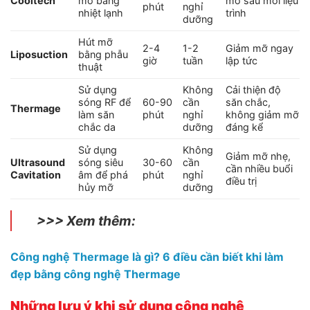
Cooltech
mỡ bằng
mỡ sau mỗi liệu
phút
nghỉ
nhiệt lạnh
trình
dưỡng
Hút mỡ
2-4
1-2
Giảm mỡ ngay
Liposuction
bằng phẫu
giờ
tuần
lập tức
thuật
Sử dụng
Không
Cải thiện độ
sóng RF để
60-90
cần
săn chắc,
Thermage
làm săn
phút
nghỉ
không giảm mỡ
chắc da
dưỡng
đáng kể
Sử dụng
Không
Giảm mỡ nhẹ,
Ultrasound
sóng siêu
30-60
cần
cần nhiều buổi
Cavitation
âm để phá
phút
nghỉ
điều trị
hủy mỡ
dưỡng
>>> Xem thêm:
Công nghệ Thermage là gì? 6 điều cần biết khi làm
đẹp bằng công nghệ Thermage
Những lưu ý khi sử dụng công nghệ