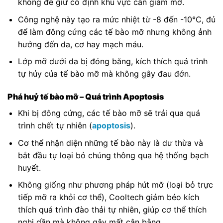
không để giữ cố định khu vực cần giảm mỡ.
Công nghệ này tạo ra mức nhiệt từ -8 đến -10°C, đủ
để làm đông cứng các tế bào mỡ nhưng không ảnh
hưởng đến da, cơ hay mạch máu.
Lớp mỡ dưới da bị đóng băng, kích thích quá trình
tự hủy của tế bào mỡ mà không gây đau đớn.
Phá huỷ tế bào mỡ – Quá trình Apoptosis
Khi bị đông cứng, các tế bào mỡ sẽ trải qua quá
trình chết tự nhiên (
apoptosis
).
Cơ thể nhận diện những tế bào này là dư thừa và
bắt đầu tự loại bỏ chúng thông qua hệ thống bạch
huyết.
Không giống như phương pháp hút mỡ (loại bỏ trực
tiếp mỡ ra khỏi cơ thể), Cooltech giảm béo kích
thích quá trình đào thải tự nhiên, giúp cơ thể thích
nghi dần mà không gây mất cân bằng.