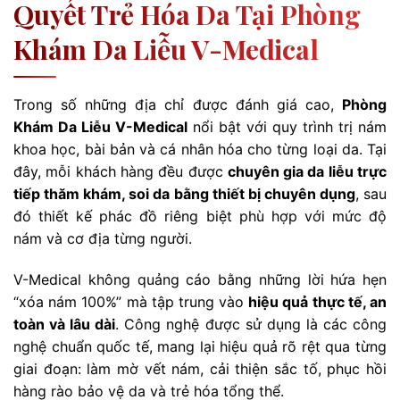
Quyết Trẻ Hóa Da Tại Phòng
Khám Da Liễu V-Medical
Trong số những địa chỉ được đánh giá cao,
Phòng
Khám Da Liễu V-Medical
nổi bật với quy trình trị nám
khoa học, bài bản và cá nhân hóa cho từng loại da. Tại
đây, mỗi khách hàng đều được
chuyên gia da liễu trực
tiếp thăm khám, soi da bằng thiết bị chuyên dụng
, sau
đó thiết kế phác đồ riêng biệt phù hợp với mức độ
nám và cơ địa từng người.
V-Medical không quảng cáo bằng những lời hứa hẹn
“xóa nám 100%” mà tập trung vào
hiệu quả thực tế, an
toàn và lâu dài
. Công nghệ được sử dụng là các công
nghệ chuẩn quốc tế, mang lại hiệu quả rõ rệt qua từng
giai đoạn: làm mờ vết nám, cải thiện sắc tố, phục hồi
hàng rào bảo vệ da và trẻ hóa tổng thể.