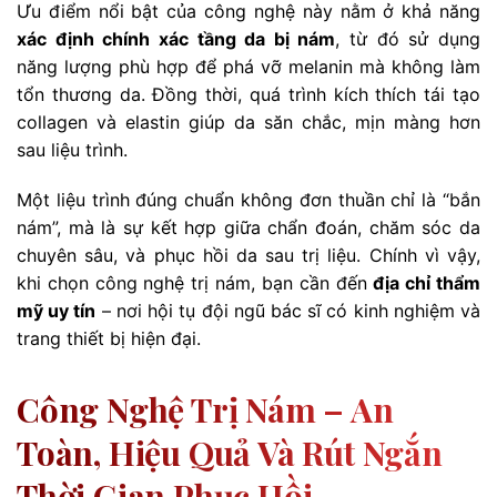
Ưu điểm nổi bật của công nghệ này nằm ở khả năng
xác định chính xác tầng da bị nám
, từ đó sử dụng
năng lượng phù hợp để phá vỡ melanin mà không làm
tổn thương da. Đồng thời, quá trình kích thích tái tạo
collagen và elastin giúp da săn chắc, mịn màng hơn
sau liệu trình.
Một liệu trình đúng chuẩn không đơn thuần chỉ là “bắn
nám”, mà là sự kết hợp giữa chẩn đoán, chăm sóc da
chuyên sâu, và phục hồi da sau trị liệu. Chính vì vậy,
khi chọn công nghệ trị nám, bạn cần đến
địa chỉ thẩm
mỹ uy tín
– nơi hội tụ đội ngũ bác sĩ có kinh nghiệm và
trang thiết bị hiện đại.
Công Nghệ Trị Nám – An
Toàn, Hiệu Quả Và Rút Ngắn
Thời Gian Phục Hồi