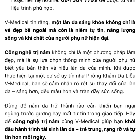
Hoặc liên hệ hotline:
094 384 7799
để được tư vấn
liệu trình phù hợp.
V-Medical tin rằng,
một làn da sáng khỏe không chỉ là
vẻ đẹp bề ngoài mà còn là niềm tự tin, năng lượng
sống và khí chất của người phụ nữ hiện đại
.
Công nghệ trị nám
không chỉ là một phương pháp làm
đẹp, mà là sự lựa chọn thông minh của người phụ nữ
biết yêu bản thân và hiểu làn da của mình. Khi được
thực hiện tại một cơ sở uy tín như Phòng Khám Da Liễu
V-Medical, bạn sẽ cảm nhận rõ rệt sự thay đổi của làn
da – sáng hơn, đều màu hơn và tràn đầy sức sống.
Đừng để nám da trở thành rào cản khiến bạn ngại
ngùng trước gương hay mất tự tin trong giao tiếp. Hãy
để
công nghệ trị nám
cùng V-Medical giúp bạn
khởi
đầu hành trình tái sinh làn da – trẻ trung, rạng rỡ và tự
tin hơn mỗi ngày.