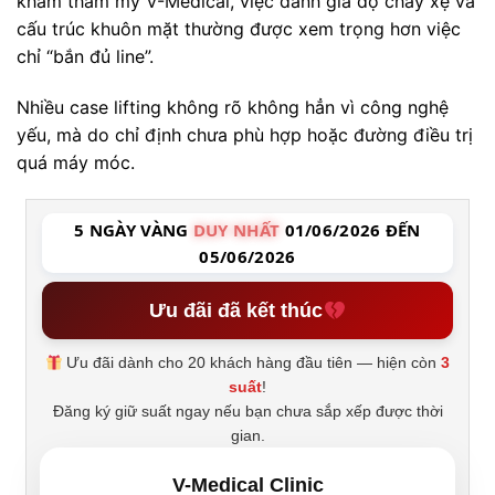
khám thẩm mỹ V-Medical, việc đánh giá độ chảy xệ và
cấu trúc khuôn mặt thường được xem trọng hơn việc
chỉ “bắn đủ line”.
Nhiều case lifting không rõ không hẳn vì công nghệ
yếu, mà do chỉ định chưa phù hợp hoặc đường điều trị
quá máy móc.
5 NGÀY VÀNG
DUY NHẤT
01/06/2026 ĐẾN
05/06/2026
Ưu đãi đã kết thúc
Ưu đãi dành cho 20 khách hàng đầu tiên — hiện còn
3
suất
!
Đăng ký giữ suất ngay nếu bạn chưa sắp xếp được thời
gian.
V-Medical Clinic