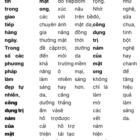
tin
mật
do tiếp
đốm
rộng.
như
trong
ong
,
xúc
nâu
Nhờ
nghệ,
giao
các
với
trên bề
đó,
sữa
tiếp
chuyên
ánh
mặt da,
công
chua,
hàng
gia
nắng
đồng
dụng
tinh
ngày.
thường
mặt
thời
trị
bột
Trong
đề cập
trời,
dưỡng
nám
nghệ
số các
đến
môi
da
của
hay
phương
khả
trường
mềm
mật
chanh
pháp
năng
ô
mại,
ong
để
làm
làm
nhiễm
sáng
không
tăng
đẹp tự
sáng
hay
hơn.
chỉ là
hiệu
nhiên,
da,
căng
làm
quả
công
dưỡng
thẳng
mờ
làm
dụng trị
ẩm và
sẽ
các
sáng
nám
hỗ trợ
được
vết
da.
của
cải
hỗ trợ
nám
mật
thiện
tái tạo
hiện