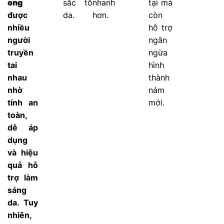
ong
sắc tố
nhanh
tại mà
được
da.
hơn.
còn
nhiều
hỗ trợ
người
ngăn
truyền
ngừa
tai
hình
nhau
thành
nhờ
nám
tính an
mới.
toàn,
dễ áp
dụng
và hiệu
quả hỗ
trợ làm
sáng
da. Tuy
nhiên,