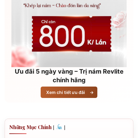
Ưu đãi 5 ngày vàng – Trị nám Revlite
chính hãng
Xem chi tiết ưu đãi
→
Những Mục Chính
[
]
Ẩn