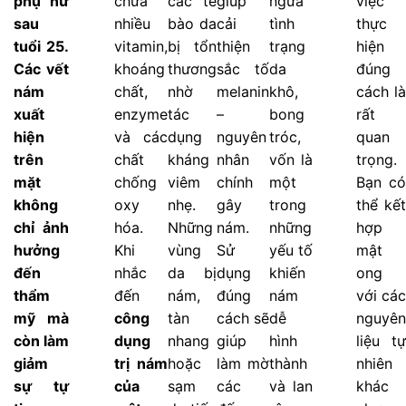
phụ nữ
chứa
các tế
giúp
ngừa
việc
sau
nhiều
bào da
cải
tình
thực
tuổi 25.
vitamin,
bị tổn
thiện
trạng
hiện
Các vết
khoáng
thương
sắc tố
da
đúng
nám
chất,
nhờ
melanin
khô,
cách là
xuất
enzyme
tác
–
bong
rất
hiện
và các
dụng
nguyên
tróc,
quan
trên
chất
kháng
nhân
vốn là
trọng.
mặt
chống
viêm
chính
một
Bạn có
không
oxy
nhẹ.
gây
trong
thể kết
chỉ ảnh
hóa.
Những
nám.
những
hợp
hưởng
Khi
vùng
Sử
yếu tố
mật
đến
nhắc
da bị
dụng
khiến
ong
thẩm
đến
nám,
đúng
nám
với các
mỹ mà
công
tàn
cách sẽ
dễ
nguyên
còn làm
dụng
nhang
giúp
hình
liệu tự
giảm
trị nám
hoặc
làm mờ
thành
nhiên
sự tự
của
sạm
các
và lan
khác