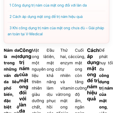
1
Công dụng trị nám của mật ong đối với làn da
2
Cách áp dụng mật ong để trị nám hiệu quả
3
Khi công dụng trị nám của mật ong chưa đủ – Giải pháp
an toàn tại V-Medical
Công
Cách
Nám da
Mật
Đầu
Thứ
Cuối
Để
dụng
áp
là một
ong là
tiên,
hai, các
cùng,
phát
trị
dụng
trong
một
mật
enzym
mật
huy tối
nám
mật
những
nguyên
ong có
tự
ong
đa
của
ong
vấn đề
liệu
khả
nhiên
còn
công
mật
để trị
da liễu
thiên
năng
và
tăng
dụng
ong
nám
phổ
nhiên
làm
vitamin
cường
trị nám
đối
hiệu
biến,
giàu
dịu và
trong
độ
của
với
quả
đặc
dưỡng
phục
mật
ẩm,
mật
làn
biệt ở
chất,
hồi
ong
ngăn
ong
,
da