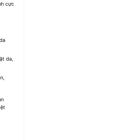
nh cực
 da
ặt da,
n,
ần
iệt