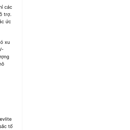
hỉ các
 trợ.
ác ức
có xu
V-
lượng
mô
evlite
sắc tố