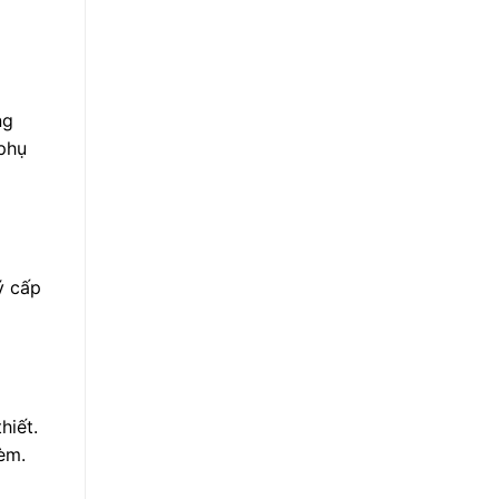
ng
phụ
ý cấp
hiết.
èm.