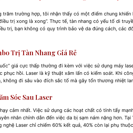
ng trăm trường hợp, tôi nhận thấy có một điểm chung khiến
điều trị xong là xong”. Thực tế, tàn nhang có yếu tố di truy
điều trị, bạn không có quy trình bảo vệ da đúng cách, các 
mbo Trị Tàn Nhang Giá Rẻ
ốc” giá cực thấp thường đi kèm với việc sử dụng máy las
 phục hồi. Laser là kỹ thuật xâm lấn có kiểm soát. Khi côn
 không đi sâu vào đích sắc tố mà gây tổn thương nhiệt lan
ăm Sóc Sau Laser
 nhạy cảm nhất. Việc sử dụng các hoạt chất có tính tẩy mạn
yên nhân chính dẫn đến việc da bị sạm nám nặng hơn. Tại 
g nghệ Laser chỉ chiếm 60% kết quả, 40% còn lại phụ thuộ