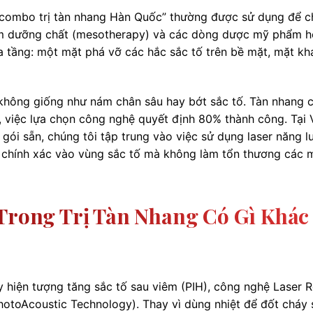
 “combo trị tàn nhang Hàn Quốc” thường được sử dụng để c
iêm dưỡng chất (mesotherapy) và các dòng dược mỹ phẩm hỗ
 tầng: một mặt phá vỡ các hắc sắc tố trên bề mặt, mặt kh
không giống như nám chân sâu hay bớt sắc tố. Tàn nhang 
y, việc lựa chọn công nghệ quyết định 80% thành công. Tại 
gói sẵn, chúng tôi tập trung vào việc sử dụng laser năng 
 chính xác vào vùng sắc tố mà không làm tổn thương các 
 Trong Trị Tàn Nhang Có Gì Khác
 hiện tượng tăng sắc tố sau viêm (PIH), công nghệ Laser R
otoAcoustic Technology). Thay vì dùng nhiệt để đốt cháy 