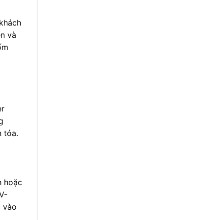
 khách
ền và
đốm
er
g
 tỏa.
h hoặc
V-
c vào