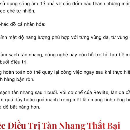
ite sử dụng sóng âm để phá vỡ các đốm nâu thành những mả
cơ chế tự nhiên.
phác đồ cá nhân hóa:
ỉnh mật độ năng lượng phù hợp với từng vùng da, từ vùng
làm sạch tàn nhang, công nghệ này còn hỗ trợ tái tạo bề m
uổi điều trị.
hoàn toàn có thể quay lại công việc ngay sau khi thực hiệ
h hàng bận rộn.
ạch tàn nhang sau 1 buổi. Với cơ chế của Revlite, làn da c
àm quá dày hoặc quá mạnh trong một lần mang tính riêng b
à dễ bắt nắng hơn.
c Điều Trị Tàn Nhang Thất Bại