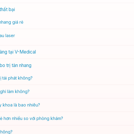
thất bại
nhang giá rẻ
u laser
àng tại V-Medical
o trị tàn nhang
ị tái phát không?
nghỉ làm không?
 y khoa là bao nhiêu?
rẻ hơn nhiều so với phòng khám?
 không?