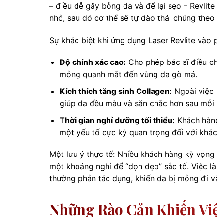
– điều dễ gây bỏng da và để lại sẹo – Revl
nhỏ, sau đó cơ thể sẽ tự đào thải chúng theo 
Sự khác biệt khi ứng dụng Laser Revlite vào 
Độ chính xác cao:
Cho phép bác sĩ điều ch
mỏng quanh mắt đến vùng da gò má.
Kích thích tăng sinh Collagen:
Ngoài việc 
giúp da đều màu và săn chắc hơn sau mỗi b
Thời gian nghỉ dưỡng tối thiểu:
Khách hàng 
một yếu tố cực kỳ quan trọng đối với khác
Một lưu ý thực tế: Nhiều khách hàng kỳ vọng s
một khoảng nghỉ để “dọn dẹp” sắc tố. Việc l
thường phản tác dụng, khiến da bị mỏng đi v
Những Rào Cản Khiến Việ