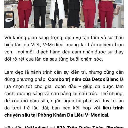
Với không gian sang trọng, dịch vụ tận tâm và sự thấu
hiểu làn da Việt, V-Medical mang lại trải nghiệm trọn
vẹn – nơi mỗi khách hàng đều cảm nhận được sự thay
đổi rõ rệt của làn da sau từng buổi chăm sóc.
Làm đẹp là hành trình cần sự kiên trì, nhưng cũng cần
đúng phương pháp.
Combo trị nám của Detox Blanc
là
lựa chọn tốt cho giai đoạn đầu – giúp da được làm
sạch, dưỡng sáng và cân bằng lại cấu trúc. Thế nhưng,
để xóa mờ nám sâu, ngăn ngừa tái phát và duy trì làn
da tươi trẻ lâu dài, bạn nên kết hợp với
liệu trình
chuyên sâu tại Phòng Khám Da Liễu V-Medical
.
Hãy đến
V-Medical
tại
57A Trần Quốc Thảo, Phường