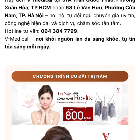
Xuân Hòa, TP.HCM
hoặc
68 Lê Văn Hưu, Phường Cửa
Nam, TP. Hà Nội
– nơi hội tụ đội ngũ chuyên gia uy tín,
công nghệ hiện đại và dịch vụ chăm sóc tận tâm.
Hotline tư vấn:
094 384 7799
.
V-Medical –
nơi khởi nguồn làn da sáng khỏe, tự tin
tỏa sáng mỗi ngày.
CHƯƠNG TRÌNH ƯU ĐÃI TRỊ NÁM