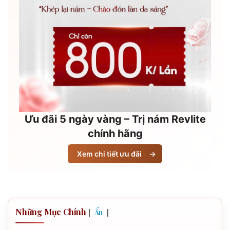
Ưu đãi 5 ngày vàng – Trị nám Revlite
chính hãng
Xem chi tiết ưu đãi
→
Những Mục Chính
[
]
Ẩn