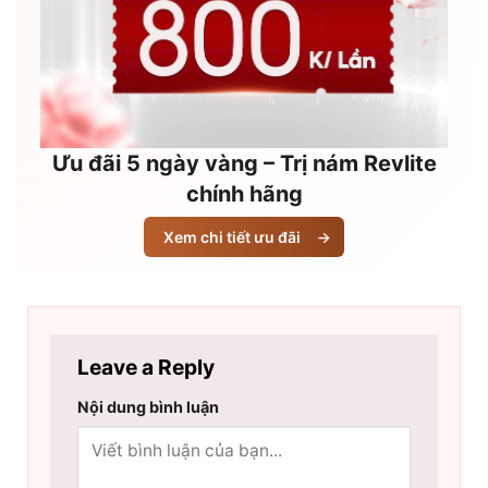
Ưu đãi 5 ngày vàng – Trị nám Revlite
chính hãng
Xem chi tiết ưu đãi
→
Leave a Reply
Nội dung bình luận