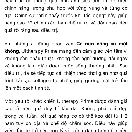
cấu trúc da thông qua hình ảnh siêu âm, từ đó điều
chỉnh năng lượng phù hợp với từng vùng và từng cơ
địa. Chính sự “nhìn thấy trước khi tác động” này giúp
nâng cao độ chính xác, hạn chế rủi ro và đảm bảo hiệu
quả rõ ràng sau điều trị.
Với những ai đang phân vân
Có nên nâng cơ mặt
không
, Ultherapy Prime mang đến cảm giác yên tâm vì
không cần phẫu thuật, không cần nghỉ dưỡng dài ngày
và không làm gián đoạn cuộc sống thường nhật. Sau
điều trị, da sẽ tiếp tục cải thiện theo thời gian nhờ quá
trình tái tạo collagen tự nhiên, giúp gương mặt trẻ dần
lên một cách tinh tế.
Một yếu tố khác khiến Ultherapy Prime được đánh giá
cao là hiệu quả duy trì lâu dài. Không phải chỉ đẹp
trong vài tuần, kết quả nâng cơ có thể kéo dài từ 1–2
năm tùy cơ địa và chế độ chăm sóc. Điều này giúp
việc đầu tư trở nên hợp lý và xứng đáng hơn rất nhiều