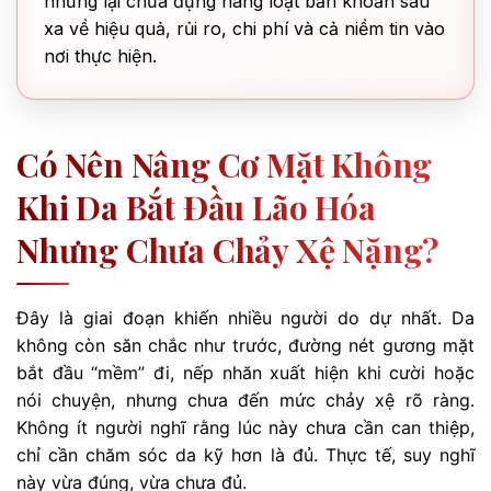
nhưng lại chứa đựng hàng loạt băn khoăn sâu
xa về hiệu quả, rủi ro, chi phí và cả niềm tin vào
nơi thực hiện.
Có Nên Nâng Cơ Mặt Không
Khi Da Bắt Đầu Lão Hóa
Nhưng Chưa Chảy Xệ Nặng?
Đây là giai đoạn khiến nhiều người do dự nhất. Da
không còn săn chắc như trước, đường nét gương mặt
bắt đầu “mềm” đi, nếp nhăn xuất hiện khi cười hoặc
nói chuyện, nhưng chưa đến mức chảy xệ rõ ràng.
Không ít người nghĩ rằng lúc này chưa cần can thiệp,
chỉ cần chăm sóc da kỹ hơn là đủ. Thực tế, suy nghĩ
này vừa đúng, vừa chưa đủ.