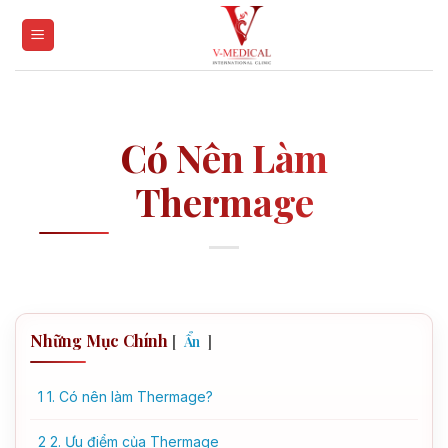
Skip
to
content
Có Nên Làm
Thermage
Những Mục Chính
[
]
Ẩn
1
1. Có nên làm Thermage?
2
2. Ưu điểm của Thermage