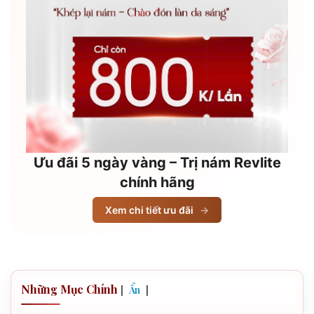
Ưu đãi 5 ngày vàng – Trị nám Revlite
chính hãng
Xem chi tiết ưu đãi
→
Những Mục Chính
[
]
Ẩn