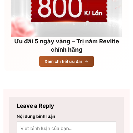
Ưu đãi 5 ngày vàng – Trị nám Revlite
chính hãng
Xem chi tiết ưu đãi
→
Leave a Reply
Nội dung bình luận