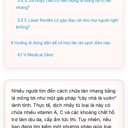
5.4
4. Da nhạy cảm có nên dùng lá mồng tơi trị tàn
nhang?
5.5
5. Laser Revlite có gây đau rát như mọi người nghĩ
không?
6
Hướng đi đúng đắn để sở hữu làn da sạch đốm nâu
6.1
V-Medical Clinic
Nhiều người tìm đến cách chữa tàn nhang bằng
lá mồng tơi như một giải pháp “cây nhà lá vườn”
lành tính. Thực tế, dịch nhầy từ loại lá này có
chứa nhiều vitamin A, C và các khoáng chất hỗ
trợ làm dịu da, cấp ẩm tức thì. Tuy nhiên, nếu
bạn đang tìm kiếm một phương pháp giúp loại