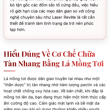
bỏ tận gốc các đốm sắc tố cứng đầu, việc hiểu
rõ giới hạn của các mẹo dân gian so với công
nghệ chuyên sâu như Laser Revlite là rất cần
thiết để tránh làm tình trạng da trở nên phức
tạp hơn.
Hiểu Đúng Về Cơ Chế Chữa
Tàn Nhang Bằng Lá Mồng Tơi
Lá mồng tơi được dân gian truyền tai nhau như một
“thần dược” trị tàn nhang nhờ hàm lượng pectin và các
hoạt chất chống oxy hóa cao. Về bản chất, khi đắp lá
mồng tơi lên da, bạn đang thực hiện một hình thức cấp
ẩm cường độ cao. Cảm giác mát lạnh và bề mặt da
mềm mịn sau khi sử dụng thường khiến nhiều người