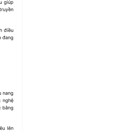
u giúp
truyền
h điều
h đang
u nang
g nghệ
c bằng
êu lên