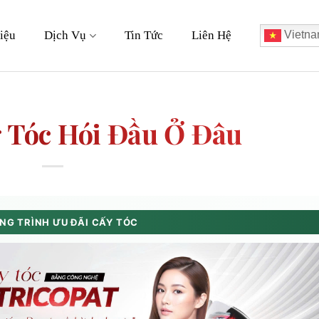
iệu
Dịch Vụ
Tin Tức
Liên Hệ
Vietna
 Tóc Hói Đầu Ở Đâu
G TRÌNH ƯU ĐÃI CẤY TÓC