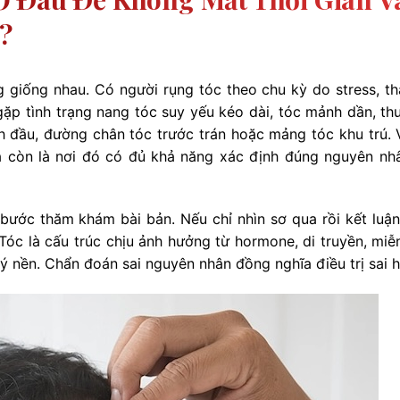
?
 giống nhau. Có người rụng tóc theo chu kỳ do stress, th
gặp tình trạng nang tóc suy yếu kéo dài, tóc mảnh dần, th
 đầu, đường chân tóc trước trán hoặc mảng tóc khu trú. V
mà còn là nơi đó có đủ khả năng xác định đúng nguyên nh
 bước thăm khám bài bản. Nếu chỉ nhìn sơ qua rồi kết luận
óc là cấu trúc chịu ảnh hưởng từ hormone, di truyền, miễn
lý nền. Chẩn đoán sai nguyên nhân đồng nghĩa điều trị sai 