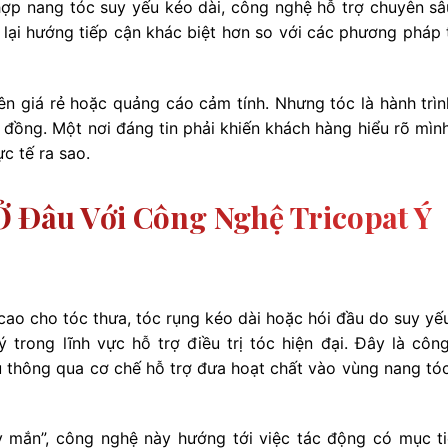
hợp nang tóc suy yếu kéo dài, công nghệ hỗ trợ chuyên sâ
 lại hướng tiếp cận khác biệt hơn so với các phương pháp 
ên giá rẻ hoặc quảng cáo cảm tính. Nhưng tóc là hành trìn
c đồng. Một nơi đáng tin phải khiến khách hàng hiểu rõ mìn
ực tế ra sao.
 Đâu Với Công Nghệ Tricopat Ý
ao cho tóc thưa, tóc rụng kéo dài hoặc hói đầu do suy yế
ý trong lĩnh vực hỗ trợ điều trị tóc hiện đại. Đây là côn
u thông qua cơ chế hỗ trợ đưa hoạt chất vào vùng nang tó
 mắn”, công nghệ này hướng tới việc tác động có mục ti