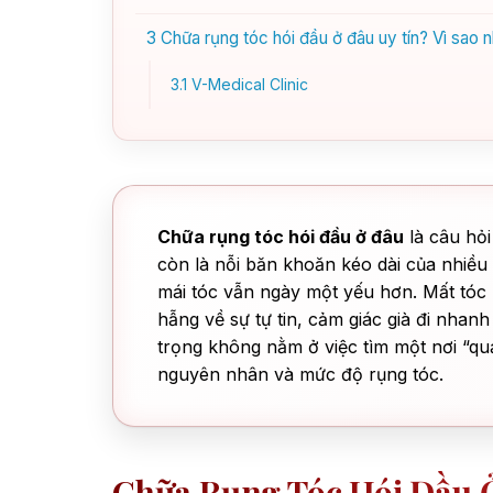
3
Chữa rụng tóc hói đầu ở đâu uy tín? Vì sao 
3.1
V-Medical Clinic
Chữa rụng tóc hói đầu ở đâu
là câu hỏi
còn là nỗi băn khoăn kéo dài của nhiều
mái tóc vẫn ngày một yếu hơn. Mất tóc 
hẫng về sự tự tin, cảm giác già đi nhanh
trọng không nằm ở việc tìm một nơi “qu
nguyên nhân và mức độ rụng tóc.
Chữa Rụng Tóc Hói Đầu 