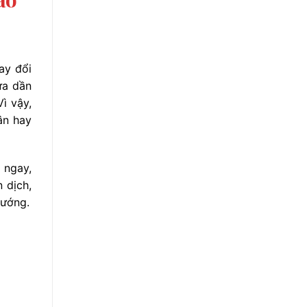
ay đổi
ưa dần
ì vậy,
ân hay
 ngay,
 dịch,
hướng.