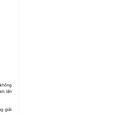
 không
âm lấn
g giải