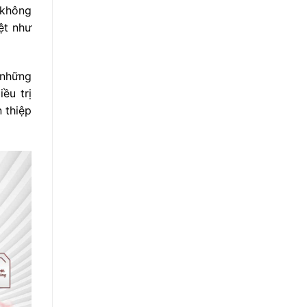
 không
ệt như
 những
ều trị
 thiệp