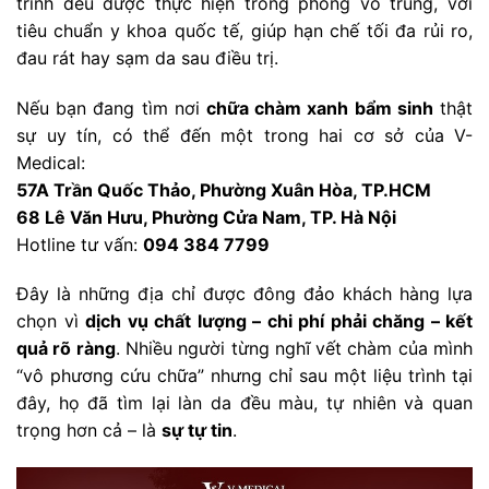
trình đều được thực hiện trong phòng vô trùng, với
tiêu chuẩn y khoa quốc tế, giúp hạn chế tối đa rủi ro,
đau rát hay sạm da sau điều trị.
Nếu bạn đang tìm nơi
chữa chàm xanh bẩm sinh
thật
sự uy tín, có thể đến một trong hai cơ sở của V-
Medical:
57A Trần Quốc Thảo, Phường Xuân Hòa, TP.HCM
68 Lê Văn Hưu, Phường Cửa Nam, TP. Hà Nội
Hotline tư vấn:
094 384 7799
Đây là những địa chỉ được đông đảo khách hàng lựa
chọn vì
dịch vụ chất lượng – chi phí phải chăng – kết
quả rõ ràng
. Nhiều người từng nghĩ vết chàm của mình
“vô phương cứu chữa” nhưng chỉ sau một liệu trình tại
đây, họ đã tìm lại làn da đều màu, tự nhiên và quan
trọng hơn cả – là
sự tự tin
.