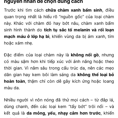
nguyên nhân để chọn đúng cách
Trước khi tìm cách
chữa chàm xanh bẩm sinh
, điều
quan trọng nhất là hiểu rõ “nguồn gốc” của loại chàm
này. Khác với chàm đỏ hay bớt nâu, chàm xanh bẩm
sinh hình thành do
tích tụ sắc tố melanin và rối loạn
mạch máu ở lớp hạ bì
, khiến vùng da bị ám xanh, tím
hoặc xám nhẹ.
Đặc điểm của loại chàm này là
không nổi gồ
, nhưng
có màu sậm hơn khi tiếp xúc với ánh nắng hoặc theo
thời gian. Vì nằm sâu trong cấu trúc da, nên các mẹo
dân gian hay kem bôi làm sáng da
không thể loại bỏ
hoàn toàn
, thậm chí còn dễ gây kích ứng hoặc loang
màu da.
Nhiều người vì nôn nóng đã thử mọi cách – từ đắp lá,
dùng chanh, đến các loại kem “tẩy bớt” trôi nổi – và
kết quả là
da mỏng, yếu, nhạy cảm hơn trước
, khiến