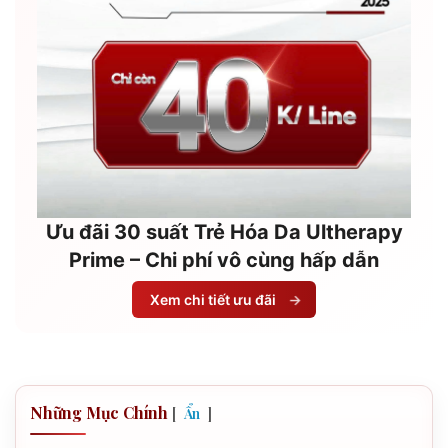
Ưu đãi 30 suất Trẻ Hóa Da Ultherapy
Prime – Chi phí vô cùng hấp dẫn
Xem chi tiết ưu đãi
→
Những Mục Chính
[
]
Ẩn