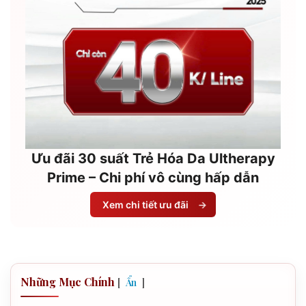
Ưu đãi 30 suất Trẻ Hóa Da Ultherapy
Prime – Chi phí vô cùng hấp dẫn
Xem chi tiết ưu đãi
→
Những Mục Chính
[
]
Ẩn