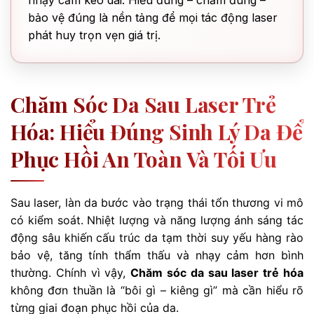
nhạy cảm kéo dài. Hiểu đúng – chăm đúng –
bảo vệ đúng là nền tảng để mọi tác động laser
phát huy trọn vẹn giá trị.
Chăm Sóc Da Sau Laser Trẻ
Hóa: Hiểu Đúng Sinh Lý Da Để
Phục Hồi An Toàn Và Tối Ưu
Sau laser, làn da bước vào trạng thái tổn thương vi mô
có kiểm soát. Nhiệt lượng và năng lượng ánh sáng tác
động sâu khiến cấu trúc da tạm thời suy yếu hàng rào
bảo vệ, tăng tính thẩm thấu và nhạy cảm hơn bình
thường. Chính vì vậy,
Chăm sóc da sau laser trẻ hóa
không đơn thuần là “bôi gì – kiêng gì” mà cần hiểu rõ
từng giai đoạn phục hồi của da.