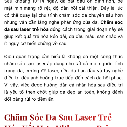
Sau khoảng 10–14 ngày, da bắt đầu ổn định hơn, bề
mặt mịn màng rõ rệt, độ đàn hồi cải thiện. Đây là lúc
có thể quay lại chu trình chăm sóc da chuyên sâu hơn
nhưng vẫn cần lắng nghe phản ứng của da.
Chăm sóc
da sau laser trẻ hóa
đúng cách trong giai đoạn này sẽ
giúp kết quả trẻ hóa kéo dài, da đều màu, săn chắc và
ít nguy cơ biến chứng về sau.
Điều quan trọng cần hiểu là không có một công thức
chăm sóc sau laser áp dụng cho tất cả mọi người. Tình
trạng da, cường độ laser, nền da ban đầu và tay nghề
điều trị đều ảnh hưởng trực tiếp đến cách da hồi phục.
Vì vậy, việc được hướng dẫn cá nhân hóa sau điều trị
là yếu tố then chốt giúp da đẹp an toàn, không đánh
đổi bằng rủi ro tiềm ẩn.
Chăm Sóc Da Sau Laser Trẻ