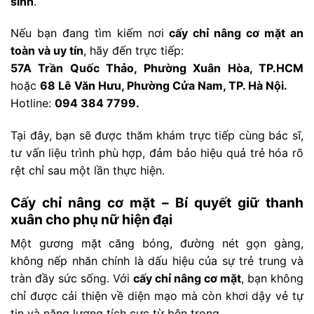
sinh
.
Nếu bạn đang tìm kiếm nơi
cấy chỉ nâng cơ mặt an
toàn và uy tín
, hãy đến trực tiếp:
57A Trần Quốc Thảo, Phường Xuân Hòa, TP.HCM
hoặc
68 Lê Văn Hưu, Phường Cửa Nam, TP. Hà Nội.
Hotline:
094 384 7799.
Tại đây, bạn sẽ được thăm khám trực tiếp cùng bác sĩ,
tư vấn liệu trình phù hợp, đảm bảo hiệu quả trẻ hóa rõ
rệt chỉ sau một lần thực hiện.
Cấy chỉ nâng cơ mặt – Bí quyết giữ thanh
xuân cho phụ nữ hiện đại
Một gương mặt căng bóng, đường nét gọn gàng,
không nếp nhăn chính là dấu hiệu của sự trẻ trung và
tràn đầy sức sống. Với
cấy chỉ nâng cơ mặt
, bạn không
chỉ được cải thiện về diện mạo mà còn khơi dậy vẻ tự
tin và năng lượng tích cực từ bên trong.