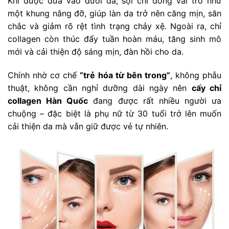
Khi được đưa vào dưới da, sợi chỉ đóng vai trò như
một khung nâng đỡ, giúp làn da trở nên căng mịn, săn
chắc và giảm rõ rệt tình trạng chảy xệ. Ngoài ra, chỉ
collagen còn thúc đẩy tuần hoàn máu, tăng sinh mô
mới và cải thiện độ sáng mịn, đàn hồi cho da.
Chính nhờ cơ chế
“trẻ hóa từ bên trong”
, không phẫu
thuật, không cần nghỉ dưỡng dài ngày nên
cấy chỉ
collagen Hàn Quốc
đang được rất nhiều người ưa
chuộng – đặc biệt là phụ nữ từ 30 tuổi trở lên muốn
cải thiện da mà vẫn giữ được vẻ tự nhiên.