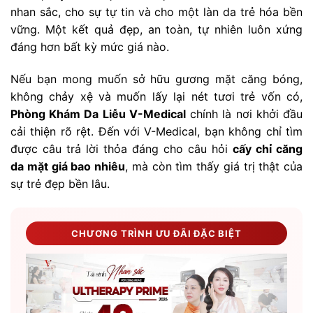
nhan sắc, cho sự tự tin và cho một làn da trẻ hóa bền
vững. Một kết quả đẹp, an toàn, tự nhiên luôn xứng
đáng hơn bất kỳ mức giá nào.
Nếu bạn mong muốn sở hữu gương mặt căng bóng,
không chảy xệ và muốn lấy lại nét tươi trẻ vốn có,
Phòng Khám Da Liễu V-Medical
chính là nơi khởi đầu
cải thiện rõ rệt. Đến với V-Medical, bạn không chỉ tìm
được câu trả lời thỏa đáng cho câu hỏi
cấy chỉ căng
da mặt giá bao nhiêu
, mà còn tìm thấy giá trị thật của
sự trẻ đẹp bền lâu.
CHƯƠNG TRÌNH ƯU ĐÃI ĐẶC BIỆT