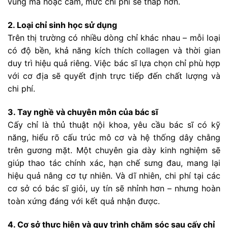
vùng má hoặc cằm, mức chi phí sẽ thấp hơn.
2. Loại chỉ sinh học sử dụng
Trên thị trường có nhiều dòng chỉ khác nhau – mỗi loại
có độ bền, khả năng kích thích collagen và thời gian
duy trì hiệu quả riêng. Việc bác sĩ lựa chọn chỉ phù hợp
với cơ địa sẽ quyết định trực tiếp đến chất lượng và
chi phí.
3. Tay nghề và chuyên môn của bác sĩ
Cấy chỉ là thủ thuật nội khoa, yêu cầu bác sĩ có kỹ
năng, hiểu rõ cấu trúc mô cơ và hệ thống dây chằng
trên gương mặt. Một chuyên gia dày kinh nghiệm sẽ
giúp thao tác chính xác, hạn chế sưng đau, mang lại
hiệu quả nâng cơ tự nhiên. Và dĩ nhiên, chi phí tại các
cơ sở có bác sĩ giỏi, uy tín sẽ nhỉnh hơn – nhưng hoàn
toàn xứng đáng với kết quả nhận được.
4. Cơ sở thực hiện và quy trình chăm sóc sau cấy chỉ