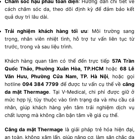
Chăm sóc hậu phẫu toàn diện
: Hướng dẫn chi tiết về
cách chăm sóc da, theo dõi định kỳ để đảm bảo kết
quả duy trì lâu dài.
Trải nghiệm khách hàng tối ưu
: Môi trường sang
trọng, nhân viên nhiệt tình, hỗ trợ tư vấn liên tục từ
trước, trong và sau liệu trình.
Khách hàng quan tâm có thể đến trực tiếp
57A Trần
Quốc Thảo, Phường Xuân Hòa, TP.HCM
hoặc
68 Lê
Văn Hưu, Phường Cửa Nam, TP. Hà Nội
, hoặc gọi
hotline
094 384 7799
để được tư vấn cụ thể về
căng
da mặt Thermage
. Tại V-Medical, chi phí được giữ ở
mức hợp lý, tùy thuộc vào tình trạng da và nhu cầu cá
nhân, giúp khách hàng yên tâm trải nghiệm dịch vụ
chất lượng mà không cần bận tâm về giá cụ thể.
Căng da mặt Thermage
là giải pháp trẻ hóa hiện đại,
an toàn, không xâm lấn, giúp nâng cơ, làm săn chắc da