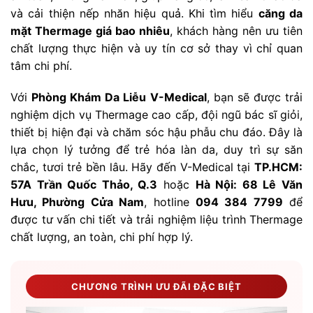
và cải thiện nếp nhăn hiệu quả. Khi tìm hiểu
căng da
mặt Thermage giá bao nhiêu
, khách hàng nên ưu tiên
chất lượng thực hiện và uy tín cơ sở thay vì chỉ quan
tâm chi phí.
Với
Phòng Khám Da Liễu V-Medical
, bạn sẽ được trải
nghiệm dịch vụ Thermage cao cấp, đội ngũ bác sĩ giỏi,
thiết bị hiện đại và chăm sóc hậu phẫu chu đáo. Đây là
lựa chọn lý tưởng để trẻ hóa làn da, duy trì sự săn
chắc, tươi trẻ bền lâu. Hãy đến V-Medical tại
TP.HCM:
57A Trần Quốc Thảo, Q.3
hoặc
Hà Nội: 68 Lê Văn
Hưu, Phường Cửa Nam
, hotline
094 384 7799
để
được tư vấn chi tiết và trải nghiệm liệu trình Thermage
chất lượng, an toàn, chi phí hợp lý.
CHƯƠNG TRÌNH ƯU ĐÃI ĐẶC BIỆT