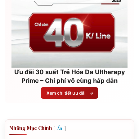
Ưu đãi 30 suất Trẻ Hóa Da Ultherapy
Prime – Chi phí vô cùng hấp dẫn
Xem chi tiết ưu đãi
→
Những Mục Chính
[
]
Ẩn