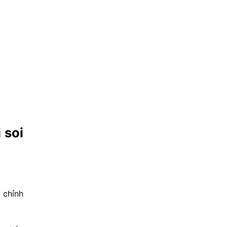
 soi
u chỉnh