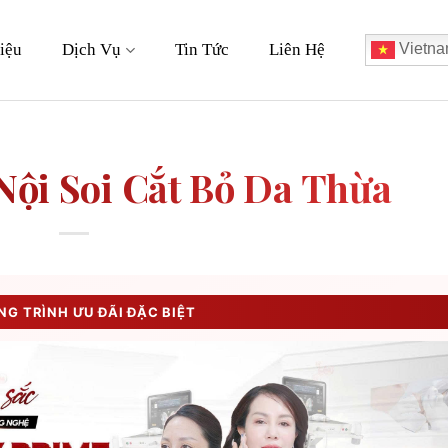
iệu
Dịch Vụ
Tin Tức
Liên Hệ
Vietna
ội Soi Cắt Bỏ Da Thừa
G TRÌNH ƯU ĐÃI ĐẶC BIỆT