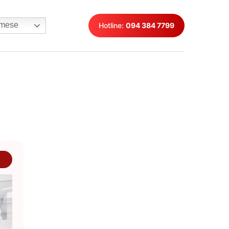
mese
Hotline:
094 384 7799