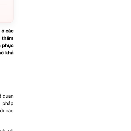
 ở các
n thẩm
c phục
hờ khả
để quan
g pháp
ới các