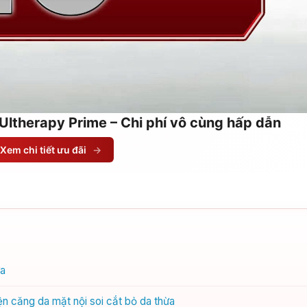
Ultherapy Prime – Chi phí vô cùng hấp dẫn
Xem chi tiết ưu đãi
→
ừa
ện căng da mặt nội soi cắt bỏ da thừa