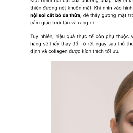
Một điểm nổi bật của phương pháp này là kh
thiện đường nét khuôn mặt. Khi nhìn vào hìn
nội soi cắt bỏ da thừa
, dễ thấy gương mặt tr
cảm giác tươi tắn và rạng rỡ.
Tuy nhiên, hiệu quả thực tế còn phụ thuộc 
hàng sẽ thấy thay đổi rõ rệt ngay sau thủ th
định và collagen được kích thích tối ưu.