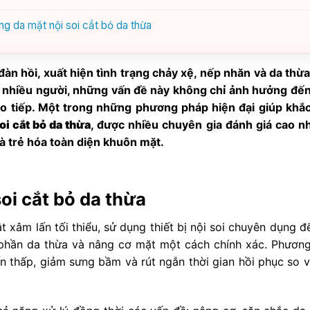
g da mặt nội soi cắt bỏ da thừa
 đàn hồi, xuất hiện tình trạng chảy xệ, nếp nhăn và da thừa
i nhiều người, những vấn đề này không chỉ ảnh hưởng đế
ao tiếp. Một trong những phương pháp hiện đại giúp khắ
oi cắt bỏ da thừa
, được nhiều chuyên gia đánh giá cao n
và trẻ hóa toàn diện khuôn mặt.
soi cắt bỏ da thừa
t xâm lấn tối thiểu, sử dụng thiết bị nội soi chuyên dụng 
ỏ phần da thừa và nâng cơ mặt một cách chính xác. Phươn
n thấp, giảm sưng bầm và rút ngắn thời gian hồi phục so v