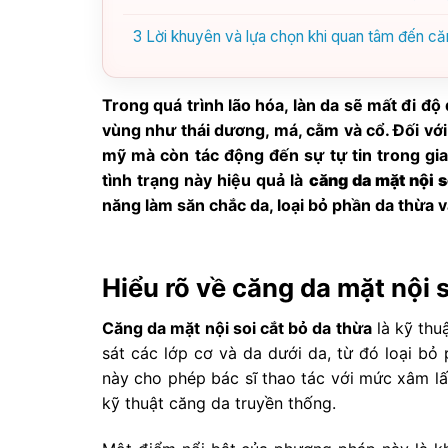
3
Lời khuyên và lựa chọn khi quan tâm đến căn
Trong quá trình lão hóa, làn da sẽ mất đi độ
vùng như thái dương, má, cằm và cổ. Đối vớ
mỹ mà còn tác động đến sự tự tin trong gi
tình trạng này hiệu quả là
căng da mặt nội s
năng làm săn chắc da, loại bỏ phần da thừa 
Hiểu rõ về căng da mặt nội 
Căng da mặt nội soi cắt bỏ da thừa
là kỹ thuậ
sát các lớp cơ và da dưới da, từ đó loại b
này cho phép bác sĩ thao tác với mức xâm lấ
kỹ thuật căng da truyền thống.