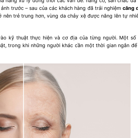
ả năng xử lý đồng thời các vấn đề: nâng cơ, săn chắc da 
h ảnh trước – sau của các khách hàng đã trải nghiệm
căng 
ở nên trẻ trung hơn, vùng da chảy xệ được nâng lên tự nhiê
vào kỹ thuật thực hiện và cơ địa của từng người. Một số
uật, trong khi những người khác cần một thời gian ngắn để