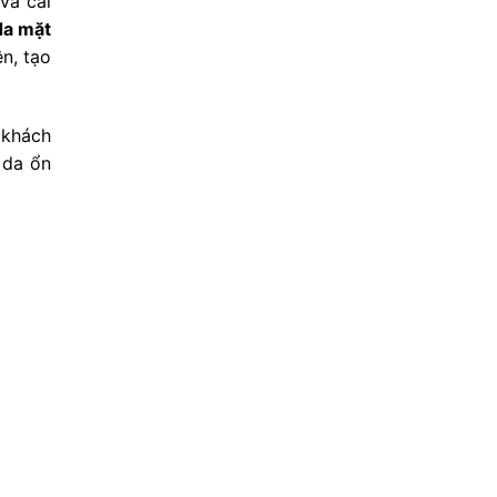
và cải
da mặt
n, tạo
 khách
 da ổn