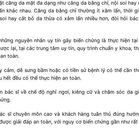
uật căng da mặt đa dạng như căng da bằng chỉ, nội soi hay 
 khác nhau. Căng da bằng chỉ thường ít xâm lấn, thời gi
oi hay cắt bỏ da thừa có xâm lấn nhiều hơn, đòi hỏi bác 
những nguyên nhân uy tín gây biến chứng là thực hiện tại
ược lại, tại các trung tâm uy tín, quy trình chuẩn y khoa, t
an toàn.
y cảm, dễ sưng bầm hoặc có tiền sử bệnh lý có thể cần th
u hết đều có thể thực hiện an toàn.
n bác sĩ về chế độ nghỉ ngơi, kiêng cữ và chăm sóc da gi
hứng.
, bác sĩ chuyên môn cao và khách hàng tuân thủ đúng hướn
được giải đáp an toàn, với nguy cơ biến chứng gần như rất 