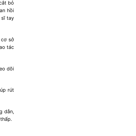
cắt bỏ
an hồi
sĩ tay
 cơ sở
hao tác
eo dõi
úp rút
g dẫn,
thấp.