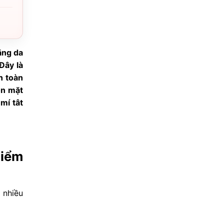
ăng da
 Đây là
n toàn
ôn mặt
 mí tât
hiểm
 nhiều