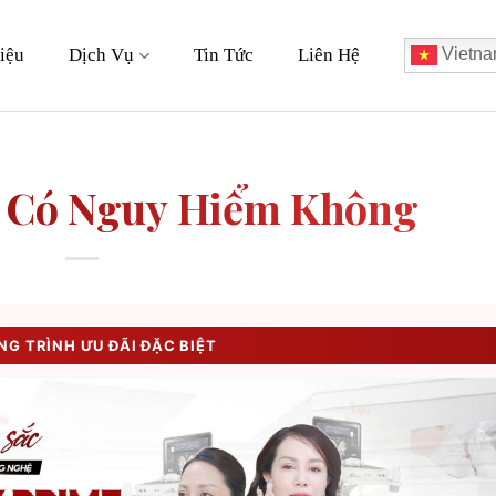
iệu
Dịch Vụ
Tin Tức
Liên Hệ
Vietna
 Có Nguy Hiểm Không
G TRÌNH ƯU ĐÃI ĐẶC BIỆT