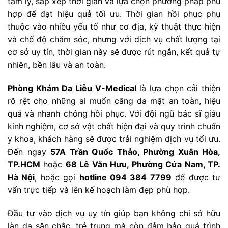
tâm lý, sắp xếp thời gian và lựa chọn phương pháp phù
hợp để đạt hiệu quả tối ưu. Thời gian hồi phục phụ
thuộc vào nhiều yếu tố như cơ địa, kỹ thuật thực hiện
và chế độ chăm sóc, nhưng với dịch vụ chất lượng tại
cơ sở uy tín, thời gian này sẽ được rút ngắn, kết quả tự
nhiên, bền lâu và an toàn.
Phòng Khám Da Liễu V-Medical
là lựa chọn cải thiện
rõ rệt cho những ai muốn căng da mặt an toàn, hiệu
quả và nhanh chóng hồi phục. Với đội ngũ bác sĩ giàu
kinh nghiệm, cơ sở vật chất hiện đại và quy trình chuẩn
y khoa, khách hàng sẽ được trải nghiệm dịch vụ tối ưu.
Đến ngay
57A Trần Quốc Thảo, Phường Xuân Hòa,
TP.HCM
hoặc
68 Lê Văn Hưu, Phường Cửa Nam, TP.
Hà Nội
, hoặc gọi
hotline 094 384 7799
để được tư
vấn trực tiếp và lên kế hoạch làm đẹp phù hợp.
Đầu tư vào dịch vụ uy tín giúp bạn không chỉ sở hữu
làn da săn chắc, trẻ trung mà còn đảm bảo quá trình