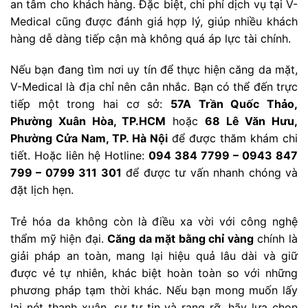
an tâm cho khách hàng. Đặc biệt, chi phí dịch vụ tại V-
Medical cũng được đánh giá hợp lý, giúp nhiều khách
hàng dễ dàng tiếp cận mà không quá áp lực tài chính.
Nếu bạn đang tìm nơi uy tín để thực hiện căng da mặt,
V-Medical là địa chỉ nên cân nhắc. Bạn có thể đến trực
tiếp một trong hai cơ sở:
57A Trần Quốc Thảo,
Phường Xuân Hòa, TP.HCM
hoặc
68 Lê Văn Hưu,
Phường Cửa Nam, TP. Hà Nội
để được thăm khám chi
tiết. Hoặc liên hệ Hotline:
094 384 7799 – 0943 847
799 – 0799 311 301
để được tư vấn nhanh chóng và
đặt lịch hẹn.
Trẻ hóa da không còn là điều xa vời với công nghệ
thẩm mỹ hiện đại.
Căng da mặt bằng chỉ vàng
chính là
giải pháp an toàn, mang lại hiệu quả lâu dài và giữ
được vẻ tự nhiên, khác biệt hoàn toàn so với những
phương pháp tạm thời khác. Nếu bạn mong muốn lấy
lại nét thanh xuân, sự tự tin và rạng rỡ, hãy lựa chọn