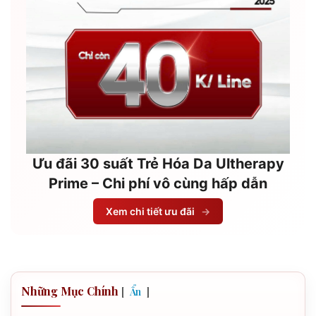
Ưu đãi 30 suất Trẻ Hóa Da Ultherapy
Prime – Chi phí vô cùng hấp dẫn
Xem chi tiết ưu đãi
→
Những Mục Chính
[
]
Ẩn