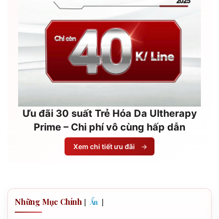
Ưu đãi 30 suất Trẻ Hóa Da Ultherapy
Prime – Chi phí vô cùng hấp dẫn
Xem chi tiết ưu đãi
→
Những Mục Chính
[
]
Ẩn