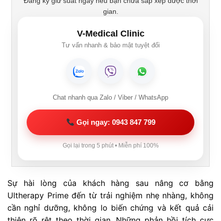
Đăng ký giữ suất ngay nếu bạn chưa sắp xếp được thời
gian.
V-Medical Clinic
Tư vấn nhanh & bảo mật tuyệt đối
Chat nhanh qua Zalo / Viber / WhatsApp
Gọi ngay: 0943 847 799
Gọi lại trong 5 phút • Miễn phí 100%
Sự hài lòng của khách hàng sau nâng cơ bằng
Ultherapy Prime đến từ trải nghiệm nhẹ nhàng, không
cần nghỉ dưỡng, không lo biến chứng và kết quả cải
thiện rõ rệt theo thời gian. Những phản hồi tích cực