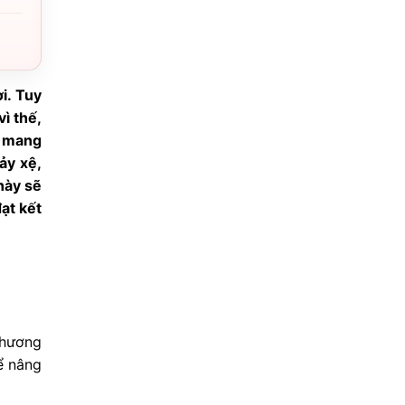
i. Tuy
ì thế,
n mang
ảy xệ,
này sẽ
đạt kết
phương
ể nâng