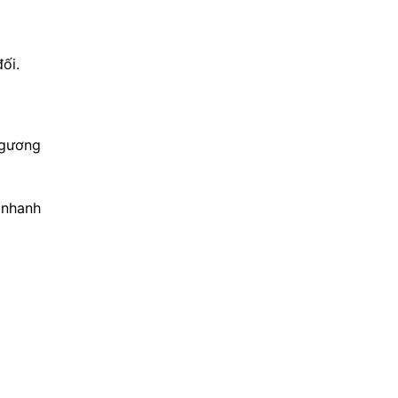
ối.
 gương
 nhanh