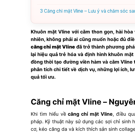
3
Căng chỉ mặt Vline – Lưu ý và chăm sóc sau
Khuôn mặt Vline với cằm thon gọn, hài hòa
nhiên, không phải ai cũng muốn hoặc đủ điều
căng chỉ mặt Vline
đã trở thành phương phá
lại hiệu quả trẻ hóa và định hình khuôn mặt 
đồng thời tạo đường viền hàm và cằm Vline t
phân tích chi tiết về dịch vụ, những lợi ích, 
quả tối ưu.
Căng chỉ mặt Vline – Nguyên
Khi tìm hiểu về
căng chỉ mặt Vline
, điều q
pháp. Kỹ thuật này sử dụng các sợi chỉ sinh 
cơ, kéo căng da và kích thích sản sinh collage