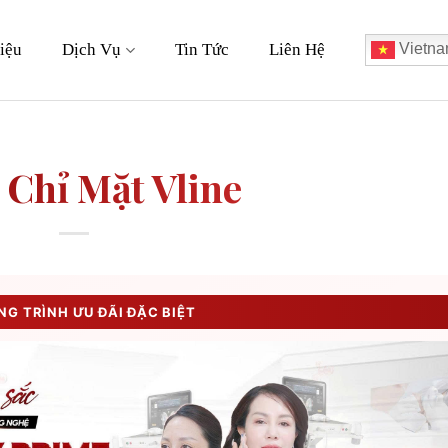
iệu
Dịch Vụ
Tin Tức
Liên Hệ
Vietna
Chỉ Mặt Vline
G TRÌNH ƯU ĐÃI ĐẶC BIỆT