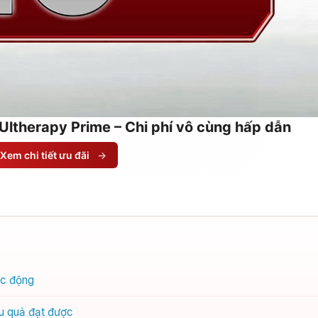
Ultherapy Prime – Chi phí vô cùng hấp dẫn
Xem chi tiết ưu đãi
→
ác động
ệu quả đạt được