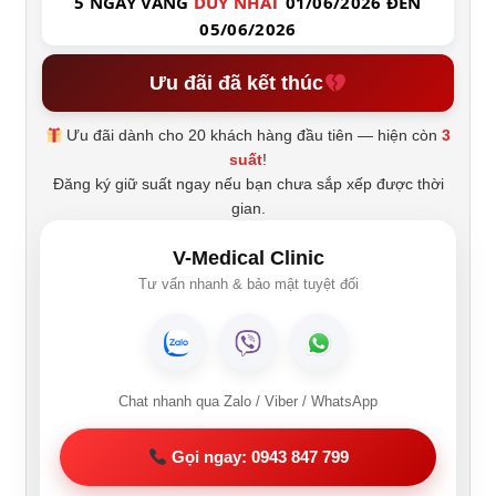
5 NGÀY VÀNG
DUY NHẤT
01/06/2026 ĐẾN
05/06/2026
Ưu đãi đã kết thúc
Ưu đãi dành cho 20 khách hàng đầu tiên — hiện còn
3
suất
!
Đăng ký giữ suất ngay nếu bạn chưa sắp xếp được thời
gian.
V-Medical Clinic
Tư vấn nhanh & bảo mật tuyệt đối
Chat nhanh qua Zalo / Viber / WhatsApp
Gọi ngay: 0943 847 799