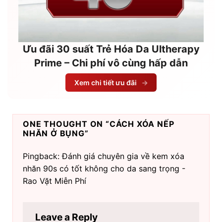
Ưu đãi 30 suất Trẻ Hóa Da Ultherapy
Prime – Chi phí vô cùng hấp dẫn
Xem chi tiết ưu đãi
→
ONE THOUGHT ON “
CÁCH XÓA NẾP
NHĂN Ở BỤNG
”
Pingback: Đánh giá chuyên gia về kem xóa
nhăn 90s có tốt không cho da sang trọng -
Rao Vặt Miễn Phí
Leave a Reply