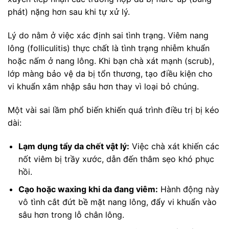
phát) nặng hơn sau khi tự xử lý.
Lý do nằm ở việc xác định sai tình trạng. Viêm nang
lông (folliculitis) thực chất là tình trạng nhiễm khuẩn
hoặc nấm ở nang lông. Khi bạn chà xát mạnh (scrub),
lớp màng bảo vệ da bị tổn thương, tạo điều kiện cho
vi khuẩn xâm nhập sâu hơn thay vì loại bỏ chúng.
Một vài sai lầm phổ biến khiến quá trình điều trị bị kéo
dài:
Lạm dụng tẩy da chết vật lý:
Việc chà xát khiến các
nốt viêm bị trầy xước, dẫn đến thâm sẹo khó phục
hồi.
Cạo hoặc waxing khi da đang viêm:
Hành động này
vô tình cắt đứt bề mặt nang lông, đẩy vi khuẩn vào
sâu hơn trong lỗ chân lông.