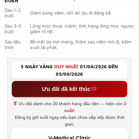
ĐOẠN
Sau 1-2
Giảm sưng viêm, nốt đỏ dịu đi đáng kể.
buổi
Sau 3-5
Lông mọc thưa, mảnh, tình trạng lông mọc ngược
buổi
giảm rõ rệt.
Sau liệu
Bề mặt da mịn màng, thâm sau viêm mờ đi, kiểm
trình
soát tái phát.
5 NGÀY VÀNG
DUY NHẤT
01/06/2026 ĐẾN
05/06/2026
Ưu đãi đã kết thúc
Ưu đãi dành cho 20 khách hàng đầu tiên — hiện còn
3
suất
!
Đăng ký giữ suất ngay nếu bạn chưa sắp xếp được thời
gian.
V-Medical Clinic