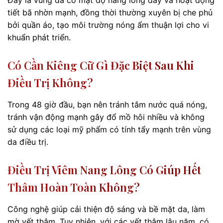
Đây là vùng da có mật độ nang lông dày và hoạt động
tiết bã nhờn mạnh, đồng thời thường xuyên bị che phủ
bởi quần áo, tạo môi trường nóng ẩm thuận lợi cho vi
khuẩn phát triển.
Có Cần Kiêng Cữ Gì Đặc Biệt Sau Khi
Điều Trị Không?
Trong 48 giờ đầu, bạn nên tránh tắm nước quá nóng,
tránh vận động mạnh gây đổ mồ hôi nhiều và không
sử dụng các loại mỹ phẩm có tính tẩy mạnh trên vùng
da điều trị.
Điều Trị Viêm Nang Lông Có Giúp Hết
Thâm Hoàn Toàn Không?
Công nghệ giúp cải thiện độ sáng và bề mặt da, làm
mờ vết thâm. Tuy nhiên, với các vết thâm lâu năm, có