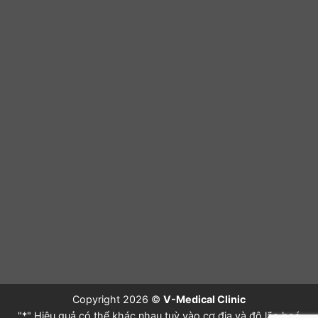
Copyright 2026 ©
V-Medical Clinic
"*" Hiệu quả có thể khác nhau tuỳ vào cơ địa và độ lão hoá