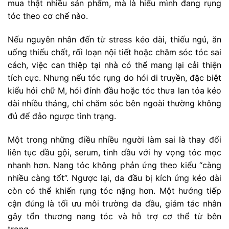
mua thật nhiều sản phẩm, mà là hiểu mình đang rụng
tóc theo cơ chế nào.
Nếu nguyên nhân đến từ stress kéo dài, thiếu ngủ, ăn
uống thiếu chất, rối loạn nội tiết hoặc chăm sóc tóc sai
cách, việc can thiệp tại nhà có thể mang lại cải thiện
tích cực. Nhưng nếu tóc rụng do hói di truyền, đặc biệt
kiểu hói chữ M, hói đỉnh đầu hoặc tóc thưa lan tỏa kéo
dài nhiều tháng, chỉ chăm sóc bên ngoài thường không
đủ để đảo ngược tình trạng.
Một trong những điều nhiều người làm sai là thay đổi
liên tục dầu gội, serum, tinh dầu với hy vọng tóc mọc
nhanh hơn. Nang tóc không phản ứng theo kiểu “càng
nhiều càng tốt”. Ngược lại, da đầu bị kích ứng kéo dài
còn có thể khiến rụng tóc nặng hơn. Một hướng tiếp
cận đúng là tối ưu môi trường da đầu, giảm tác nhân
gây tổn thương nang tóc và hỗ trợ cơ thể từ bên
trong.