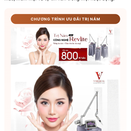
CHƯƠNG TRÌNH ƯU ĐÃI TRỊ NÁM