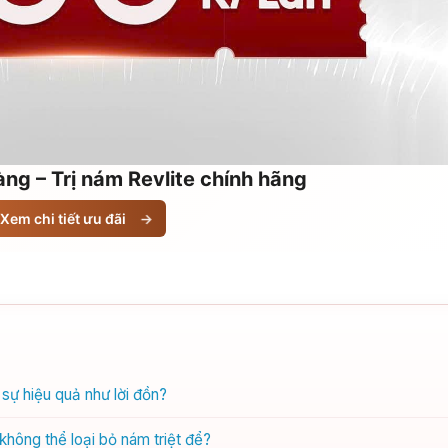
ng – Trị nám Revlite chính hãng
Xem chi tiết ưu đãi
→
 sự hiệu quả như lời đồn?
không thể loại bỏ nám triệt để?