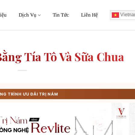
iệu
Dịch Vụ
Tin Tức
Liên Hệ
Vietna
ằng Tía Tô Và Sữa Chua
G TRÌNH ƯU ĐÃI TRỊ NÁM