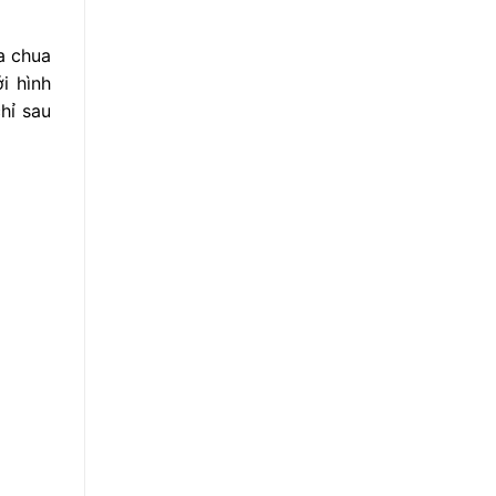
a chua
i hình
hỉ sau