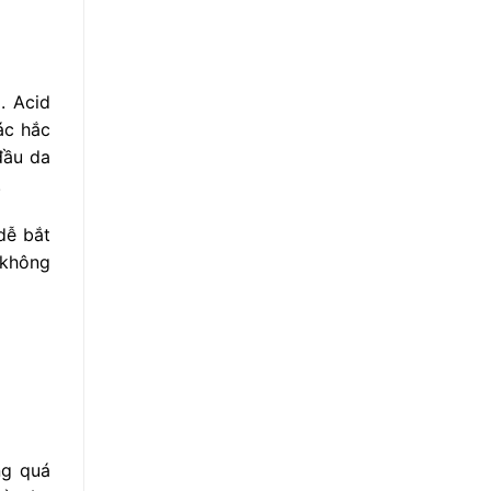
. Acid
ác hắc
đầu da
.
dễ bắt
 không
ng quá