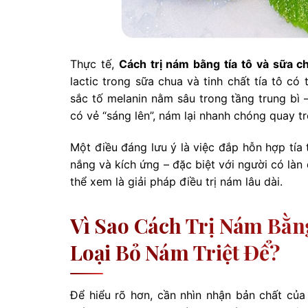
Thực tế,
Cách trị nám bằng tía tô và sữa c
lactic trong sữa chua và tinh chất tía tô 
sắc tố melanin nằm sâu trong tầng trung bì 
có vẻ “sáng lên”, nám lại nhanh chóng quay 
Một điều đáng lưu ý là việc đắp hỗn hợp tía
nắng và kích ứng – đặc biệt với người có là
thể xem là giải pháp điều trị nám lâu dài.
Vì Sao Cách Trị Nám Bằn
Loại Bỏ Nám Triệt Để?
Để hiểu rõ hơn, cần nhìn nhận bản chất củ