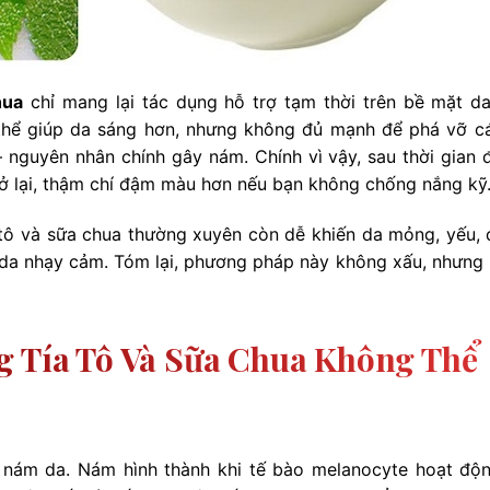
hua
chỉ mang lại tác dụng hỗ trợ tạm thời trên bề mặt da
có thể giúp da sáng hơn, nhưng không đủ mạnh để phá vỡ c
– nguyên nhân chính gây nám. Chính vì vậy, sau thời gian 
trở lại, thậm chí đậm màu hơn nếu bạn không chống nắng kỹ
 tô và sữa chua thường xuyên còn dễ khiến da mỏng, yếu, 
n da nhạy cảm. Tóm lại, phương pháp này không xấu, nhưng
g Tía Tô Và Sữa Chua Không Thể
a nám da. Nám hình thành khi tế bào melanocyte hoạt độ