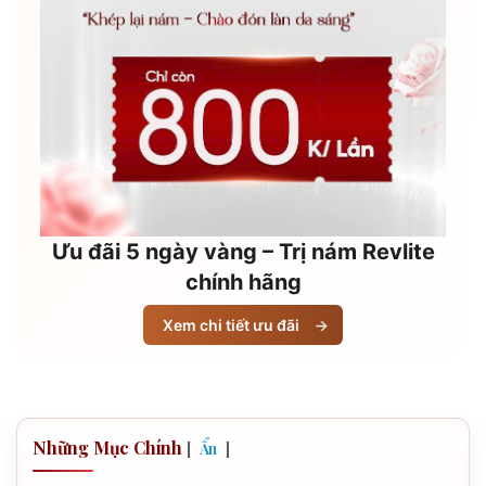
Ưu đãi 5 ngày vàng – Trị nám Revlite
chính hãng
Xem chi tiết ưu đãi
→
Những Mục Chính
[
]
Ẩn